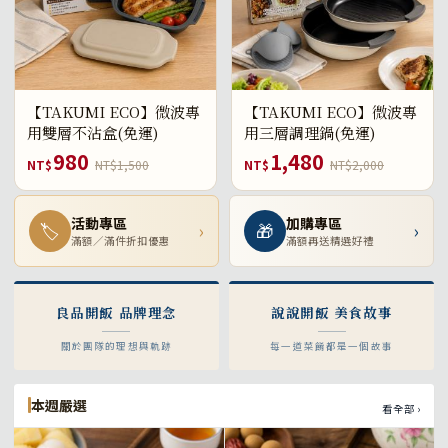
【TAKUMI ECO】微波專
【TAKUMI ECO】微波專
用雙層不沾盒(免運)
用三層調理鍋(免運)
980
1,480
NT$
NT$1,500
NT$
NT$2,000
活動專區
加購專區
🏷
›
🎁
›
滿額／滿件折扣優惠
滿額再送精選好禮
良品開飯 品牌理念
說說開飯 美食故事
關於團隊的理想與軌跡
每一道菜餚都是一個故事
本週嚴選
看全部 ›