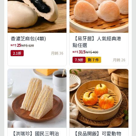
【易牙居】人氣經典港
香濃芝麻包(4顆)
點任選
25
NT$
NT$ 120
315
NT$
NT$ 400
2.1折
月銷 36
7.9折
剩 7 件
月銷 26
【洪瑞珍】國民三明治
【良品開飯】可愛動物