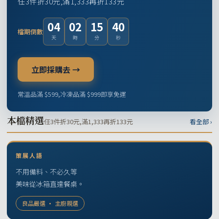
任3件折30元,滿1,333再折133元
04
02
15
39
檔期倒數
天
時
分
秒
立即採購去 →
常溫品滿 $599,冷凍品滿 $999即享免運
本檔精選
任3件折30元,滿1,333再折133元
看全部 ›
策展人語
不用備料、不必久等
美味從冰箱直達餐桌。
良品嚴選 · 主廚親選