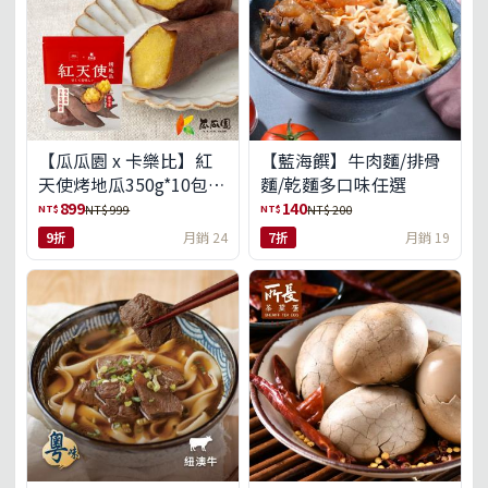
【瓜瓜園 x 卡樂比】紅
【藍海饌】牛肉麵/排骨
天使烤地瓜350g*10包
麵/乾麵多口味任選
(免運組)
899
140
NT$
NT$
NT$ 999
NT$ 200
9折
月銷 24
7折
月銷 19