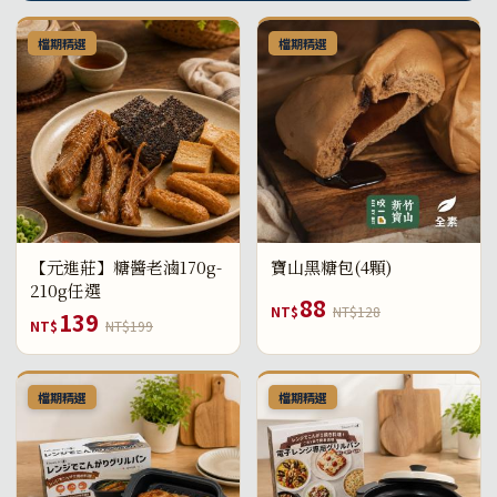
檔期精選
檔期精選
【元進莊】糖醬老滷170g-
寶山黑糖包(4顆)
210g任選
88
NT$
NT$128
139
NT$
NT$199
檔期精選
檔期精選