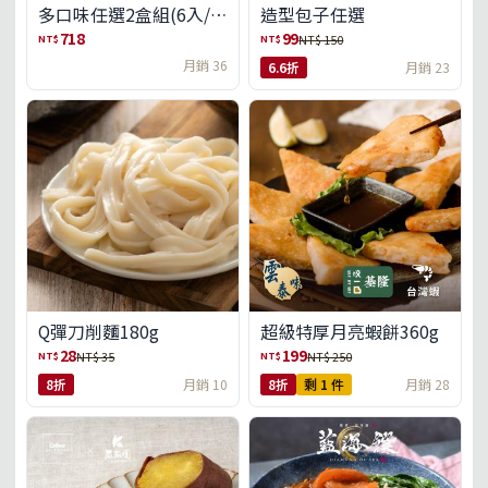
多口味任選2盒組(6入/
造型包子任選
盒)(免運)
718
99
NT$
NT$
NT$ 150
月銷 36
6.6折
月銷 23
Q彈刀削麵180g
超級特厚月亮蝦餅360g
28
199
NT$
NT$
NT$ 35
NT$ 250
8折
月銷 10
8折
剩 1 件
月銷 28