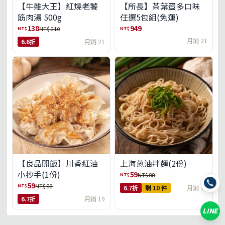
【牛雜大王】紅燒老饕
【所長】茶葉蛋多口味
筋肉湯 500g
任選5包組(免運)
138
949
NT$
NT$
NT$ 210
月銷 21
6.6折
月銷 21
【良品開飯】川香紅油
上海蔥油拌麵(2份)
小抄手(1份)
59
NT$
NT$ 88
59
NT$
NT$ 88
6.7折
剩 10 件
月銷 18
6.7折
月銷 19
LINE