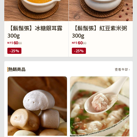
【鬍鬚張】冰糖銀耳露
【鬍鬚張】紅豆紫米粥
300g
300g
60
60
NT$
NT$
80
80
-25%
-25%
熱銷商品
查看全部 ›