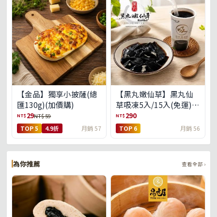
【金品】獨享小披薩(總
【黑丸嫩仙草】黑丸仙
匯130g)(加價購)
草吸凍5入/15入(免運)
(預購中8/14出貨)
29
290
NT$
NT$
NT$ 59
TOP 5
4.9折
月銷 57
TOP 6
月銷 56
為你推薦
查看全部 ›