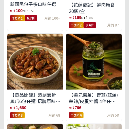
新國民包子多口味任選
【花蓮戴記】鮮肉扁食
100
20顆/盒
NT$
NT$ 150
169
NT$
NT$ 180
TOP 1
6.7折
月銷 100+
TOP 2
9.4折
月銷 87
【良品開飯】追劇無骨
【醬兄醬弟】青蔥/蒜頭/
鳳爪6包任選-招牌原味/
蒜辣/皮蛋拌醬 4件任選
濃濃蒜香/過癮麻辣(免運
(免運組)
1,680
766
NT$
NT$
組)
TOP 3
月銷 68
TOP 4
月銷 58