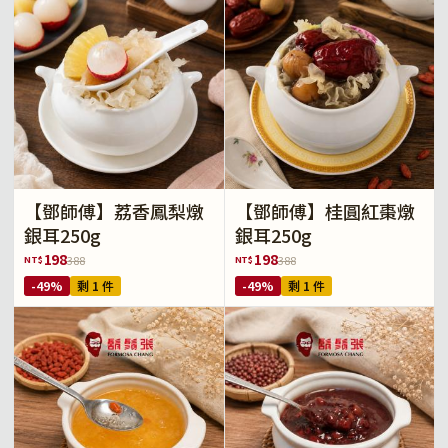
【鄧師傅】荔香鳳梨燉
【鄧師傅】桂圓紅棗燉
銀耳250g
銀耳250g
198
198
NT$
NT$
388
388
-49%
剩 1 件
-49%
剩 1 件