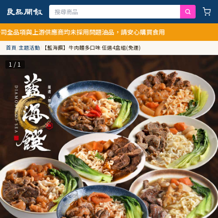
與上游供應商均未採用問題油品，請安心購買食用
首頁
/
主題活動
/
【藍海饌】牛肉麵多口味 任選4盒組(免運)
1 / 1