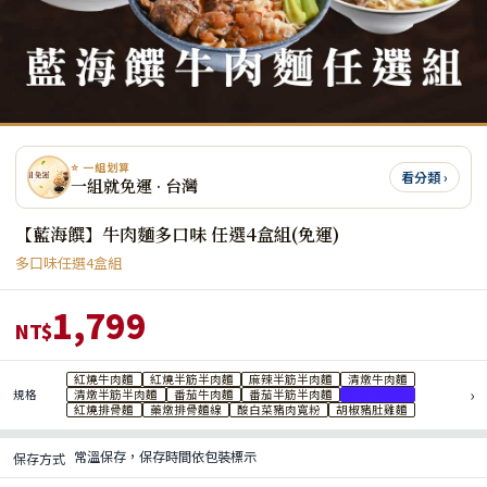
⭐ 一組划算
看分類 ›
一組就免運 · 台灣
【藍海饌】牛肉麵多口味 任選4盒組(免運)
多口味任選4盒組
1,799
NT$
紅燒牛肉麵
紅燒半筋半肉麵
麻辣半筋半肉麵
清燉牛肉麵
›
規格
清燉半筋半肉麵
番茄牛肉麵
番茄半筋半肉麵
番茄排骨麵
紅燒排骨麵
藥燉排骨麵線
酸白菜豬肉寬粉
胡椒豬肚雞麵
常溫保存，保存時間依包裝標示
保存方式