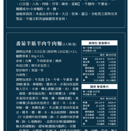
1,799
NT$
請選購商品（任選 4 件）
−
+
紅燒牛肉麵*1
−
+
紅燒半筋半肉麵*1
−
+
麻辣半筋半肉麵*1
−
+
清燉牛肉麵*1