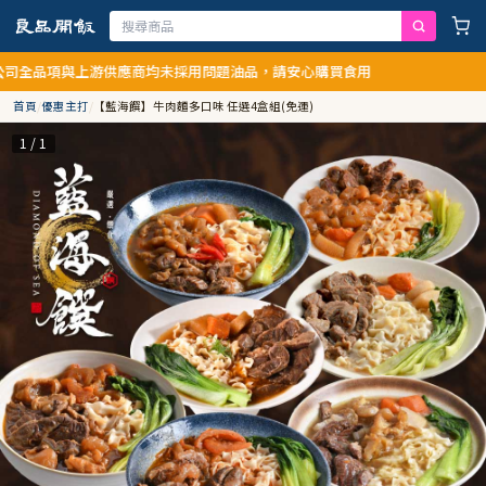
與上游供應商均未採用問題油品，請安心購買食用
首頁
/
優惠主打
/
【藍海饌】牛肉麵多口味 任選4盒組(免運)
1 / 1