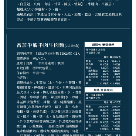
1,799
NT$
請選購商品（任選 4 件）
−
+
紅燒牛肉麵*1
−
+
紅燒半筋半肉麵*1
−
+
麻辣半筋半肉麵*1
−
+
清燉牛肉麵*1