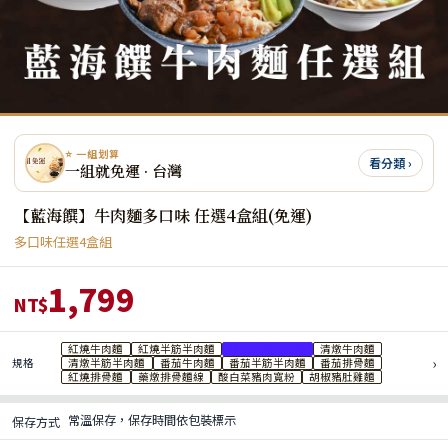
⭐ 一組划算
看分類 ›
一組就免運 · 台灣
【藍海饌】牛肉麵多口味 任選4盒組(免運)
多口味任選4盒組
1,799
NT$
紅燒牛肉麵
紅燒半筋半肉麵
麻辣半筋半肉麵
清燉牛肉麵
›
規格
清燉半筋半肉麵
番茄牛肉麵
番茄半筋半肉麵
番茄排骨麵
紅燒排骨麵
藥燉排骨麵線
酸白菜豬肉寬粉
胡椒豬肚雞麵
常溫保存，保存時間依包裝標示
保存方式