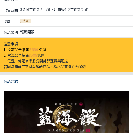
3-5個工作天內出貨，出貨後1-2工作天到貨
出貨時間
常溫
溫層
輕鬆開飯
商品類別
注意事項
1. 冷凍品全館滿
$999
免運
2.
常溫品全館滿
$599
免運
3.
低溫、常溫商品將分開計算運費與配送
若同時購買了不同溫層的商品，為求品質將分開配送!
商品介紹