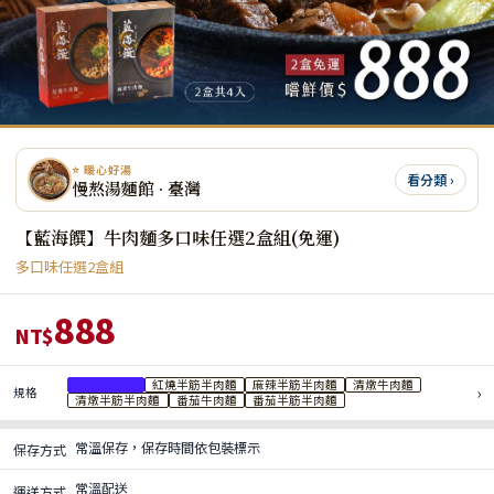
⭐ 暖心好湯
看分類 ›
慢熬湯麵館 · 臺灣
【藍海饌】牛肉麵多口味任選2盒組(免運)
多口味任選2盒組
888
NT$
紅燒牛肉麵
紅燒半筋半肉麵
麻辣半筋半肉麵
清燉牛肉麵
›
規格
清燉半筋半肉麵
番茄牛肉麵
番茄半筋半肉麵
常溫保存，保存時間依包裝標示
保存方式
常溫配送
運送方式