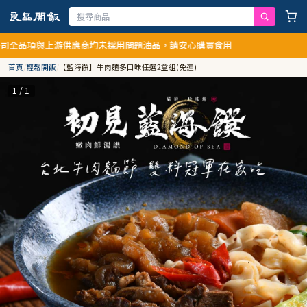
項與上游供應商均未採用問題油品，請安心購買食用
首頁
/
輕鬆開飯
/
【藍海饌】牛肉麵多口味任選2盒組(免運)
1 / 1