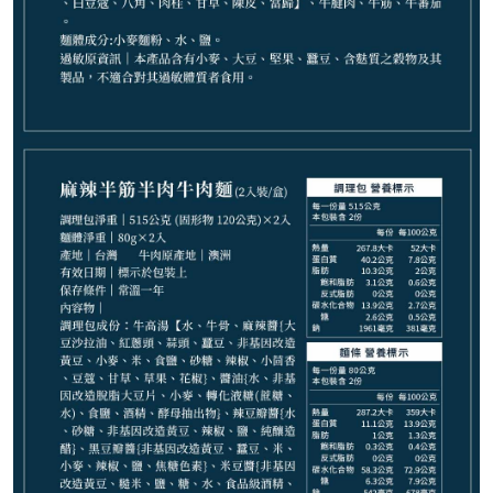
剩
19
件
請選購商品（任選 2 件）
−
+
紅燒牛肉麵*1
−
+
紅燒半筋半肉麵*1
−
+
麻辣半筋半肉麵*1
−
+
清燉牛肉麵*1