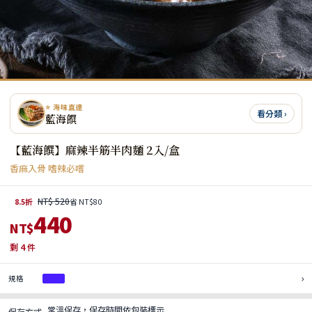
⭐ 海味直達
看分類 ›
藍海饌
【藍海饌】麻辣半筋半肉麵 2入/盒
香麻入骨 嗜辣必嚐
NT$ 520
8.5折
省 NT$80
440
NT$
剩
4
件
›
規格
1盒
常溫保存，保存時間依包裝標示
保存方式