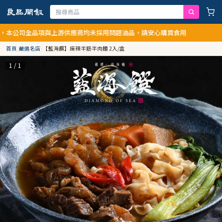
司全品項與上游供應商均未採用問題油品，請安心購買食用
首頁
/
嚴選名店
/
【藍海饌】麻辣半筋半肉麵 2入/盒
1 / 1