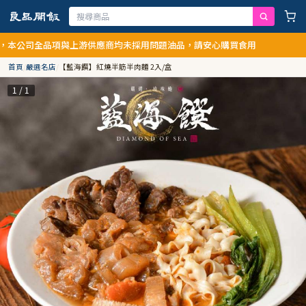
司全品項與上游供應商均未採用問題油品，請安心購買食用
首頁
/
嚴選名店
/
【藍海饌】紅燒半筋半肉麵 2入/盒
1 / 1