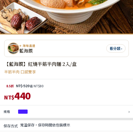
⭐ 海味直達
看分類 ›
藍海饌
【藍海饌】紅燒半筋半肉麵 2入/盒
半筋半肉 口感雙享
NT$ 520
8.5折
省 NT$80
440
NT$
›
規格
1盒
常溫保存，保存時間依包裝標示
保存方式