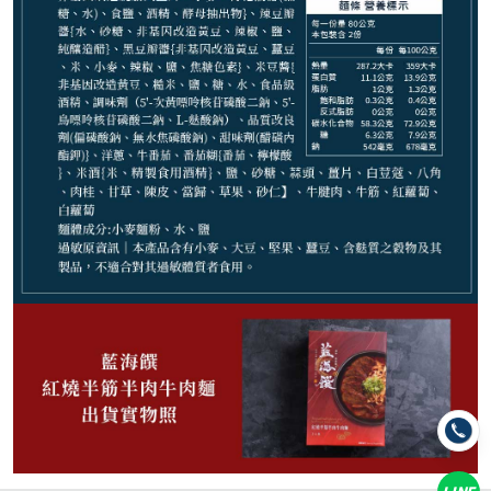
440
NT$
NT$ 520
8.5折
剩
26
件
規格
1盒