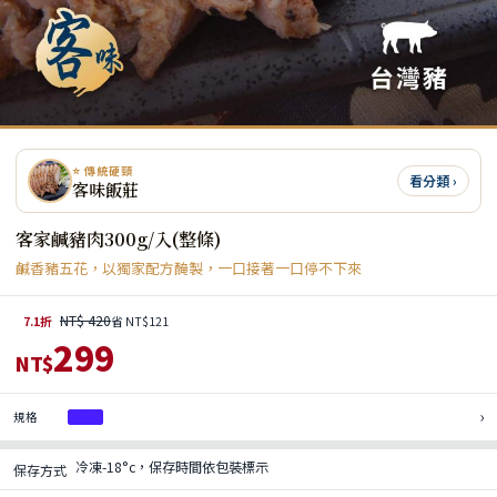
⭐ 傳統硬頸
看分類 ›
客味飯莊
客家鹹豬肉300g/入(整條)
鹹香豬五花，以獨家配方醃製，一口接著一口停不下來
NT$ 420
7.1折
省 NT$121
299
NT$
›
規格
1入
冷凍-18°c，保存時間依包裝標示
保存方式