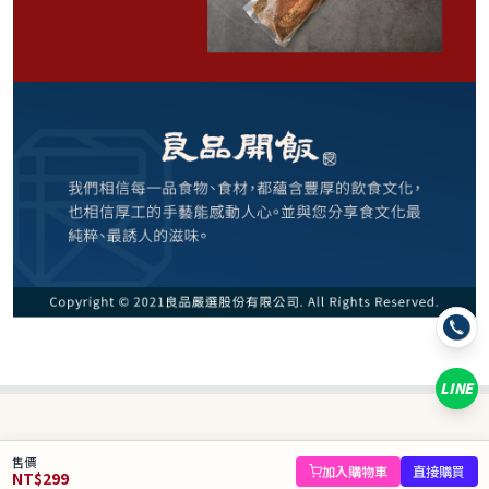
299
NT$
NT$ 420
7.1折
剩
21
件
規格
1入
LINE
數量
−
+
售價
庫存 21 件
加入購物車
直接購買
NT$
299