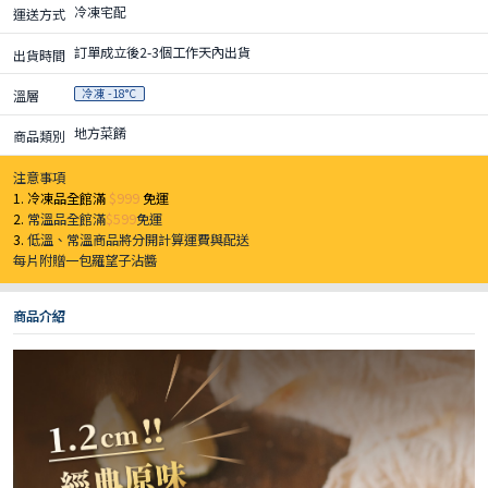
冷凍宅配
運送方式
訂單成立後2-3個工作天內出貨
出貨時間
冷凍 -18°C
溫層
地方菜餚
商品類別
注意事項
1. 冷凍品全館滿
$999
免運
2.
常溫品全館滿
$599
免運
3.
低溫、常溫商品將分開計算運費與配送
每片附贈一包羅望子沾醬
商品介紹