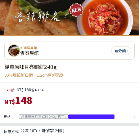
⭐ 南洋異館
看分類 ›
雲泰異館
經典原味月亮蝦餅240g
80%爆餡鮮白蝦，1.2cm厚超滿足
NT$ 188
7.9折
省 NT$40
148
NT$
›
規格
經典原味月亮蝦餅 240g(售完)
酸辣1片(附酸辣羅望子沾醬)
冷凍-18°c，可保存12個月
保存方式