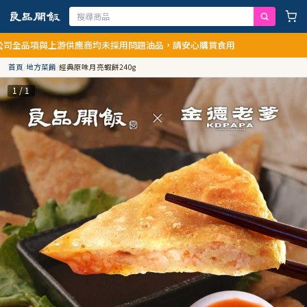
與上游供應商均未採用問題油品，請安心購買食用
首頁
/
地方菜餚
/
經典原味月亮蝦餅240g
1 / 1