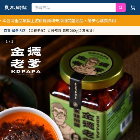
項與上游供應商均未採用問題油品，請安心購買食用
首頁
/
嚴選名店
/
【金德老爹】豆豉辣醬-素辣 200g(冷凍出貨)
1 / 1