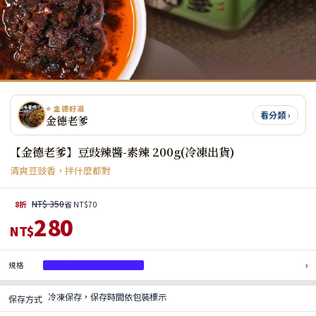
⭐ 金德好滋
看分類 ›
金德老爹
【金德老爹】豆豉辣醬-素辣 200g(冷凍出貨)
清爽豆豉香，拌什麼都對
NT$ 350
8折
省 NT$70
280
NT$
›
規格
1罐｜賞味期限2026/11/12
冷凍保存，保存時間依包裝標示
保存方式