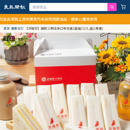
與上游供應商均未採用問題油品，請安心購買食用
首頁
/
優惠主打
/
【洪瑞珍】國民三明治多口味任選2盒組(12入/盒)(免運)
1 / 1