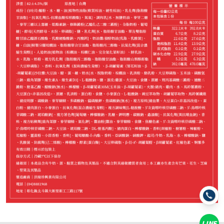
−
+
招牌火腿*1
−
+
原味起司*1
−
+
藍莓*1
−
+
草莓*1
−
+
麥類火腿*1
−
+
麥類起司*1
LINE