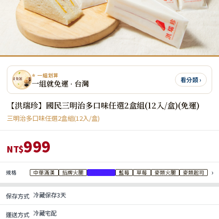
⭐ 一組划算
看分類 ›
一組就免運 · 台灣
【洪瑞珍】國民三明治多口味任選2盒組(12入/盒)(免運)
三明治多口味任選2盒組(12入/盒)
999
NT$
›
規格
中華滿漢
招牌火腿
原味起司
藍莓
草莓
麥類火腿
麥類起司
冷藏保存3天
保存方式
冷藏宅配
運送方式