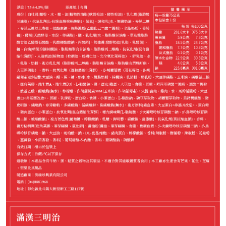
718
NT$
請選購商品（任選 2 件）
−
+
中華滿漢*1