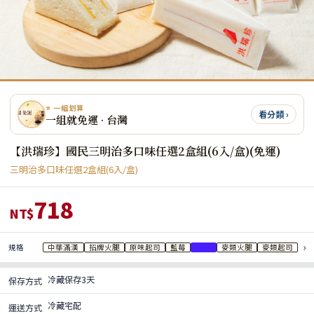
⭐ 一組划算
看分類 ›
一組就免運 · 台灣
【洪瑞珍】國民三明治多口味任選2盒組(6入/盒)(免運)
三明治多口味任選2盒組(6入/盒)
718
NT$
›
規格
中華滿漢
招牌火腿
原味起司
藍莓
草莓
麥類火腿
麥類起司
冷藏保存3天
保存方式
冷藏宅配
運送方式