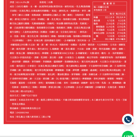
−
+
招牌火腿*1
−
+
原味起司*1
−
+
藍莓*1
−
+
草莓*1
−
+
麥類火腿*1
−
+
麥類起司*1
LINE