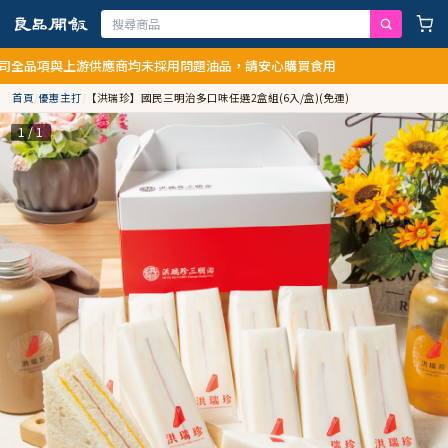
項與上游供應商均未採用問題油品，請安心購買食用
首頁
/
優惠主打
/
【洪瑞珍】國民三明治多口味任選2盒組(6入/盒)(免運)
1 / 1