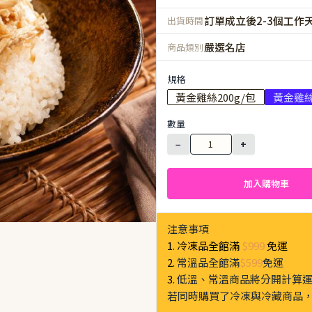
訂單成立後2-3個工作
出貨時間
嚴選名店
商品類別
規格
黃金雞絲200g/包
黃金雞絲
數量
−
+
加入購物車
注意事項
1. 冷凍品全館滿
$999
免運
2.
常溫品全館滿
$599
免運
3.
低溫、常溫商品將分開計算
若同時購買了冷凍與冷藏商品，