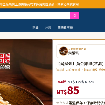
均未採用問題油品，請安心購買食用
商品
分類
開飯故事館
⭐ 開飯嚴選名店
鬍鬚張
【鬍鬚張】黃金雞絲(常溫)
連鎖名店的好滋味，輕鬆白飯好幾碗
NT$ 125
6.8折
省 NT$40
85
NT$
常溫保存，保存時間依
保存方式