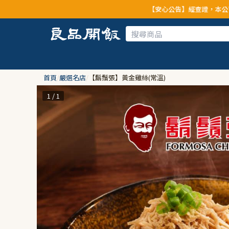
【安心公告】經查證，本公司全品項與上游供應商
首頁
/
嚴選名店
/
【鬍鬚張】黃金雞絲(常溫)
1 / 1