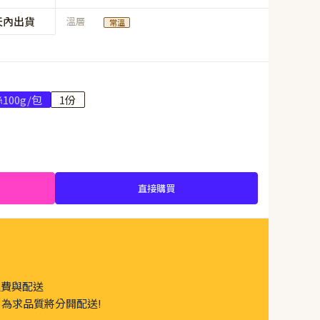
天內出貨
溫層
常溫
100g/包
1份
直接購買
運費與配送
為求品質將分開配送!