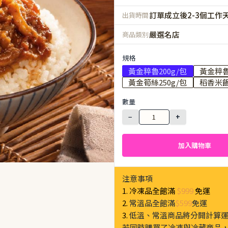
訂單成立後2-3個工作
出貨時間
嚴選名店
商品類別
規格
黃金粹魯200g/包
黃金粹魯
黃金筍絲250g/包
稻香米飯
數量
−
+
加入購物車
注意事項
1. 冷凍品全館滿
$999
免運
2.
常溫品全館滿
$599
免運
3.
低溫、常溫商品將分開計算
若同時購買了冷凍與冷藏商品，