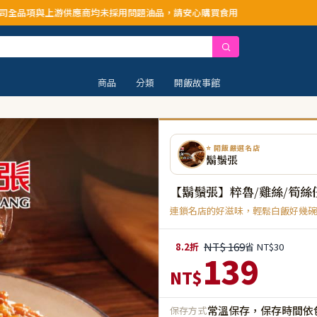
均未採用問題油品，請安心購買食用
商品
分類
開飯故事館
⭐ 開飯嚴選名店
鬍鬚張
【鬍鬚張】粹魯/雞絲/筍絲
連鎖名店的好滋味，輕鬆白飯好幾碗
NT$ 169
8.2折
省 NT$30
139
NT$
常溫保存，保存時間依
保存方式