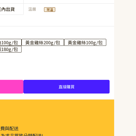
天內出貨
溫層
常溫
100g/包
黃金雞絲200g/包
黃金雞絲100g/包
180g/包
直接購買
運費與配送
為求品質將分開配送!