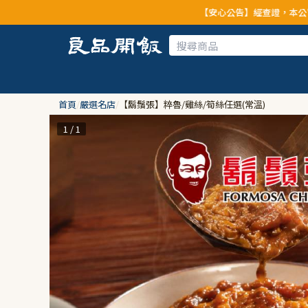
【安心公告】經查證，本公司全品項與上游供應商
首頁
/
嚴選名店
/
【鬍鬚張】粹魯/雞絲/筍絲任選(常溫)
1 / 1