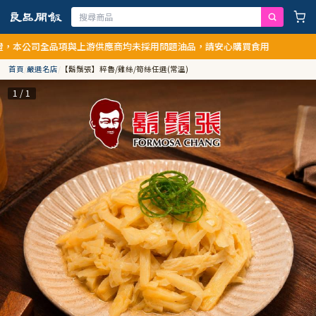
公司全品項與上游供應商均未採用問題油品，請安心購買食用
首頁
/
嚴選名店
/
【鬍鬚張】粹魯/雞絲/筍絲任選(常溫)
1 / 1