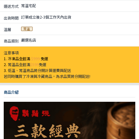
常溫宅配
運送方式
訂單成立後2-3個工作天內出貨
出貨時間
常溫
溫層
嚴選名店
商品類別
注意事項
1. 冷凍品全館滿
$999
免運
2.
常溫品全館滿
$599
免運
3.
低溫、常溫商品將分開計算運費與配送
若同時購買了冷凍與冷藏商品，為求品質將分開配送!
商品介紹