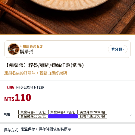
⭐ 開飯嚴選名店
看分類 ›
鬍鬚張
【鬍鬚張】粹魯/雞絲/筍絲任選(常溫)
連鎖名店的好滋味，輕鬆白飯好幾碗
NT$ 139
7.9折
省 NT$29
110
NT$
黃金粹魯200g/包
黃金粹魯100g/包
黃金雞絲200g/包
›
規格
黃金雞絲100g/包
黃金筍絲250g/包
稻香米飯180g/包
常溫保存，保存時間依包裝標示
保存方式