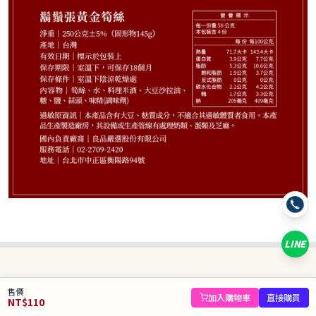
110
NT$
NT$ 139
7.9折
規格
黃金粹魯200g/包
黃金粹魯100g/包
黃金雞絲200g/包
黃金雞絲100g/包
黃金筍絲250g/包
稻香米飯180g/包
LINE
數量
−
+
售價
庫存 50 件
加入購物車
直接購買
NT$
110