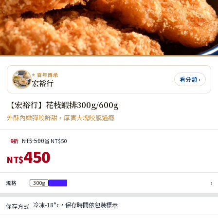
⭐ 百年傳承
看分類 ›
宏裕行
【宏裕行】花枝蝦排300g/600g
外酥內嫩彈咬鮮甜，厚實大塊咬感過癮
NT$ 500
9折
省 NT$50
450
NT$
›
規格
300g
600g
冷凍-18°c，保存時間依包裝標示
保存方式