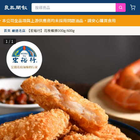
全品項與上游供應商均未採用問題油品，請安心購買食用
首頁
/
嚴選名店
/
【宏裕行】花枝蝦排300g/600g
1 / 1