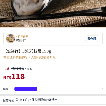
⭐ 百年傳承
看分類 ›
宏裕行
【宏裕行】虎斑花枝漿 150g
霸氣塊料爽脆彈牙，大顆花枝嚼勁升級
NT$ 169
7折
省 NT$51
118
NT$
›
規格
虎斑花枝漿 150g
冷凍-18°c，保存時間依包裝標示
保存方式