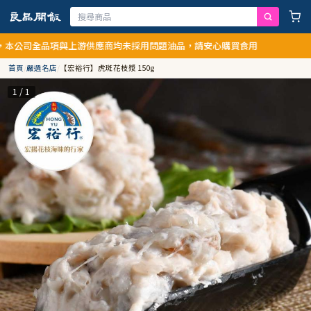
全品項與上游供應商均未採用問題油品，請安心購買食用
首頁
/
嚴選名店
/
【宏裕行】虎斑花枝漿 150g
1 / 1