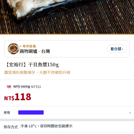
⭐ 暖胃圍爐
看分類 ›
鍋物圍爐 · 台灣
【宏裕行】干貝魚漿150g
霸氣塊料爽脆彈牙，大顆干貝嚼勁升級
NT$ 169
7折
省 NT$51
118
NT$
›
規格
干貝魚漿 150g
冷凍-18°c，保存時間依包裝標示
保存方式