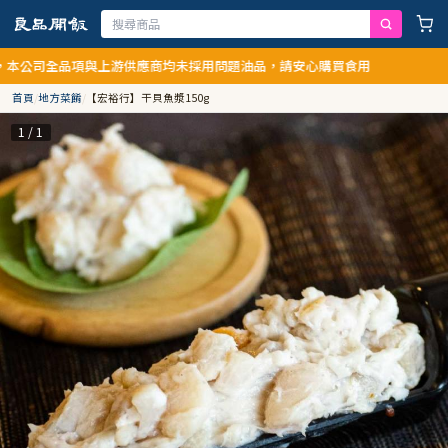
全品項與上游供應商均未採用問題油品，請安心購買食用
首頁
/
地方菜餚
/
【宏裕行】干貝魚漿150g
1 / 1