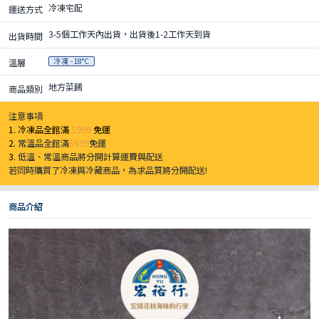
冷凍宅配
運送方式
3-5個工作天內出貨，出貨後1-2工作天到貨
出貨時間
冷凍 -18°C
溫層
地方菜餚
商品類別
注意事項
1. 冷凍品全館滿
$999
免運
2.
常溫品全館滿
$599
免運
3.
低溫、常溫商品將分開計算運費與配送
若同時購買了冷凍與冷藏商品，為求品質將分開配送!
商品介紹