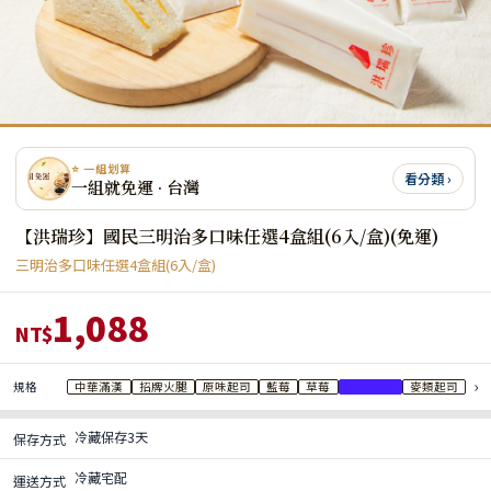
⭐ 一組划算
看分類 ›
一組就免運 · 台灣
【洪瑞珍】國民三明治多口味任選4盒組(6入/盒)(免運)
三明治多口味任選4盒組(6入/盒)
1,088
NT$
›
規格
中華滿漢
招牌火腿
原味起司
藍莓
草莓
麥類火腿
麥類起司
冷藏保存3天
保存方式
冷藏宅配
運送方式