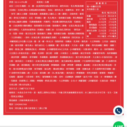
−
+
招牌火腿*1
−
+
原味起司*1
−
+
藍莓*1
−
+
草莓*1
−
+
麥類火腿*1
−
+
麥類起司*1
LINE