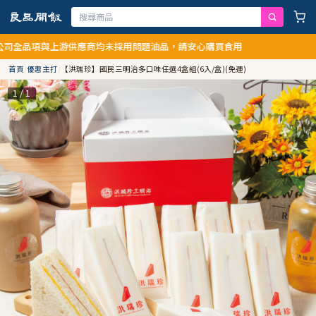
項與上游供應商均未採用問題油品，請安心購買食用
首頁
/
優惠主打
/
【洪瑞珍】國民三明治多口味任選4盒組(6入/盒)(免運)
1 / 1