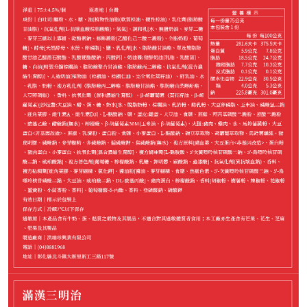
1,088
NT$
剩
12
件
請選購商品（任選 4 件）
−
+
中華滿漢*1