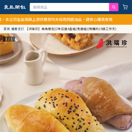
本公司全品項與上游供應商均未採用問題油品，請安心購買食用
首頁
/
優惠主打
/
【洪瑞珍】角角餐包口味任選4盒組(免運組)(預購約15個工作天)
1 / 1