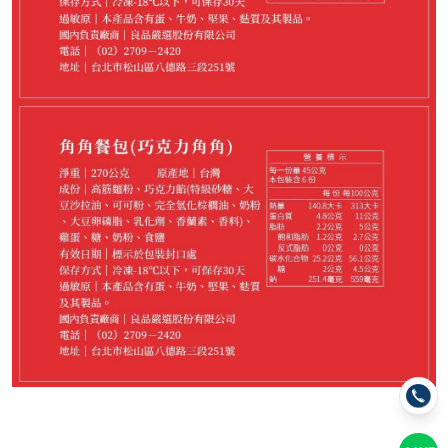
699
NT$
請選購商品（任選 4 件）
−
+
花生*1
−
+
芋泥*1
−
+
肉鬆*1
−
+
巧克力*1