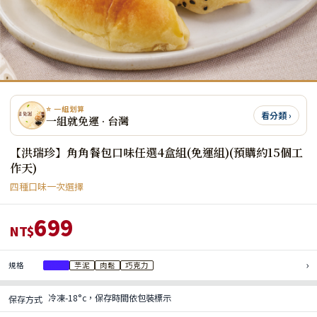
⭐ 一組划算
看分類 ›
一組就免運 · 台灣
【洪瑞珍】角角餐包口味任選4盒組(免運組)(預購約15個工
作天)
四種口味一次選擇
699
NT$
›
規格
花生
芋泥
肉鬆
巧克力
冷凍-18°c，保存時間依包裝標示
保存方式