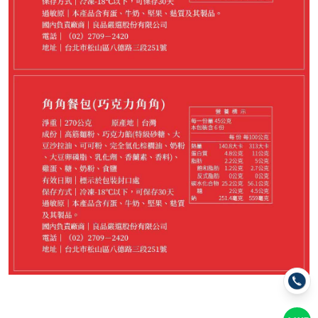
699
NT$
請選購商品（任選 4 件）
−
+
花生*1
−
+
芋泥*1
−
+
肉鬆*1
−
+
巧克力*1