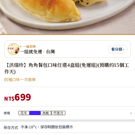
⭐ 一組划算
看分類 ›
一組就免運 · 台灣
【洪瑞珍】角角餐包口味任選4盒組(免運組)(預購約15個工
作天)
四種口味一次選擇
699
NT$
›
規格
花生
芋泥
肉鬆
巧克力
冷凍-18°c，保存時間依包裝標示
保存方式