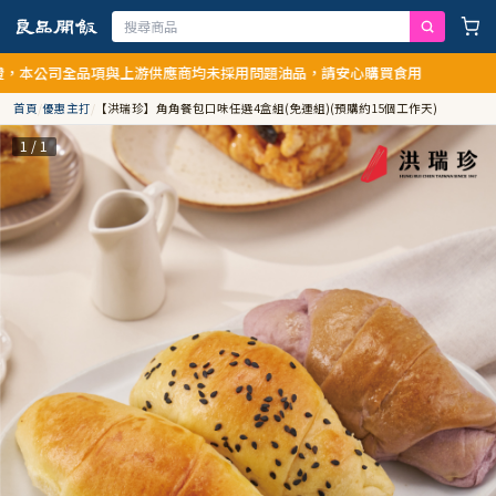
本公司全品項與上游供應商均未採用問題油品，請安心購買食用
首頁
/
優惠主打
/
【洪瑞珍】角角餐包口味任選4盒組(免運組)(預購約15個工作天)
1 / 1