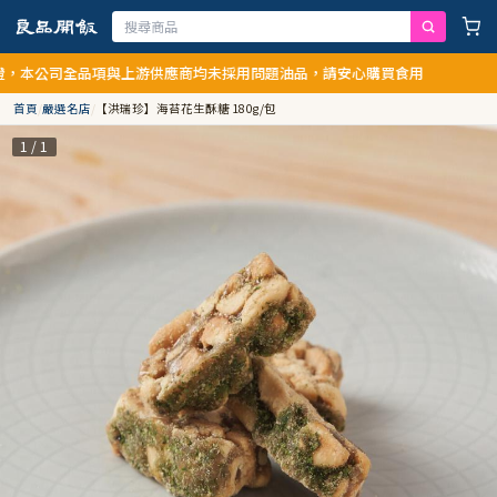
公司全品項與上游供應商均未採用問題油品，請安心購買食用
首頁
/
嚴選名店
/
【洪瑞珍】海苔花生酥糖 180g/包
1 / 1