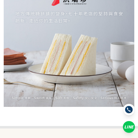
110
NT$
NT$ 130
8.5折
剩
20
件
規格
海苔花生酥糖
LINE
數量