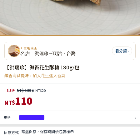
⭐ 三明治王
看分類 ›
名店｜洪瑞珍三明治 · 台灣
【洪瑞珍】海苔花生酥糖 180g/包
鹹香海苔提味，加大花生迷人香氣
NT$ 130
8.5折
省 NT$20
110
NT$
›
規格
海苔花生酥糖
常溫保存，保存時間依包裝標示
保存方式