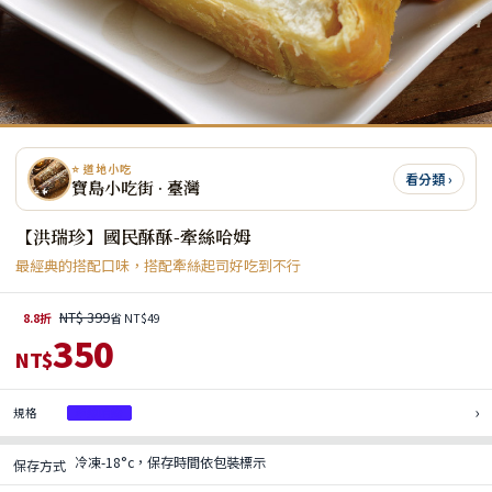
⭐ 道地小吃
看分類 ›
寶島小吃街 · 臺灣
【洪瑞珍】國民酥酥-牽絲哈姆
最經典的搭配口味，搭配牽絲起司好吃到不行
NT$ 399
8.8折
省 NT$49
350
NT$
›
規格
牽絲哈姆
冷凍-18°c，保存時間依包裝標示
保存方式