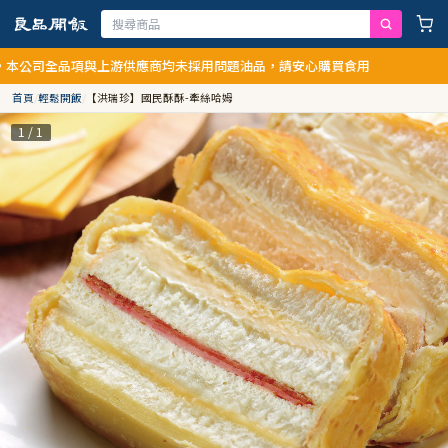
全品項與上游供應商均未採用問題油品，請安心購買食用
首頁
/
輕鬆開飯
/
【洪瑞珍】國民酥酥-牽絲哈姆
1 / 1