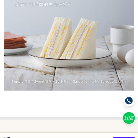
−
+
蒜香乳酪*1
−
+
濃巧肉鬆*1
−
+
草莓奶酪*1
−
+
芋泥肉鬆(預購中7個工作天出貨)*1
−
+
黃金流沙(預購中7個工作天出貨)*1
LINE
已選
0
/ 2 件
合計
0
NT$