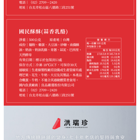
699
NT$
請選購商品（任選 2 件）
−
+
牽絲哈姆*1