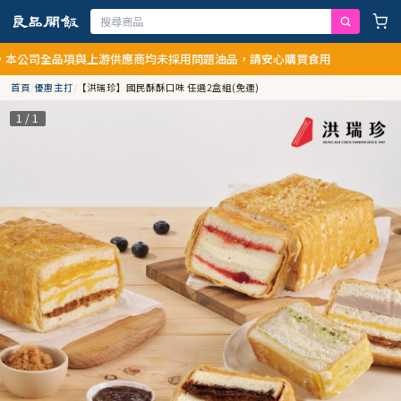
全品項與上游供應商均未採用問題油品，請安心購買食用
首頁
/
優惠主打
/
【洪瑞珍】國民酥酥口味 任選2盒組(免運)
1 / 1