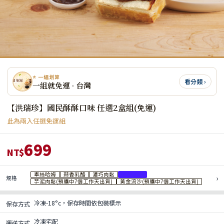
⭐ 一組划算
看分類 ›
一組就免運 · 台灣
【洪瑞珍】國民酥酥口味 任選2盒組(免運)
此為兩入任選免運組
699
NT$
牽絲哈姆
蒜香乳酪
濃巧肉鬆
草莓奶酪
›
規格
芋泥肉鬆(預購中7個工作天出貨)
黃金流沙(預購中7個工作天出貨)
冷凍-18°c，保存時間依包裝標示
保存方式
冷凍宅配
運送方式