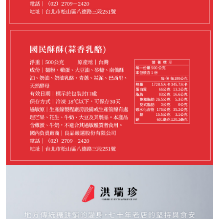
699
NT$
請選購商品（任選 2 件）
−
+
牽絲哈姆*1