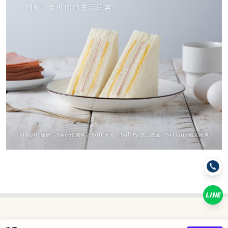
−
+
蒜香乳酪*1
−
+
濃巧肉鬆*1
−
+
草莓奶酪*1
−
+
芋泥肉鬆(預購中7個工作天出貨)*1
−
+
黃金流沙(預購中7個工作天出貨)*1
LINE
已選
0
/ 2 件
合計
0
NT$