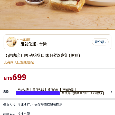
⭐ 一組划算
看分類 ›
一組就免運 · 台灣
【洪瑞珍】國民酥酥口味 任選2盒組(免運)
此為兩入任選免運組
699
NT$
牽絲哈姆
蒜香乳酪
濃巧肉鬆
草莓奶酪
›
規格
芋泥肉鬆(預購中7個工作天出貨)
黃金流沙(預購中7個工作天出貨)
冷凍-18°c，保存時間依包裝標示
保存方式
冷凍宅配
運送方式