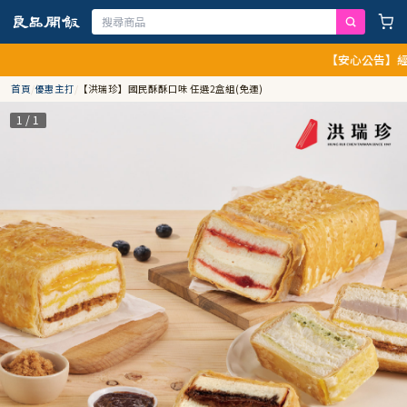
【安心公告】經查證，
首頁
/
優惠主打
/
【洪瑞珍】國民酥酥口味 任選2盒組(免運)
1 / 1