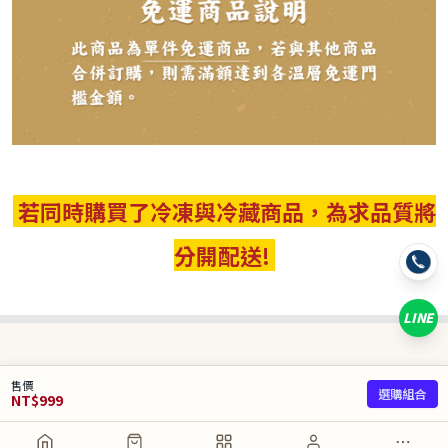
請選購商品（任選 4 件）
−
+
港味蘿蔔糕*1
−
+
XO干貝蘿蔔糕*1
若同時購買了冷凍與冷藏商品，為求品質將
−
+
港味芋頭糕*1
分開配送!
−
+
珍菇什錦蘿蔔糕*1
LINE
已選
0
/ 4 件
合計
0
NT$
售價
選購組合
NT$
999
取消
加入購物車
直接購買