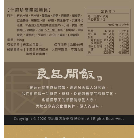
999
NT$
剩
20
件