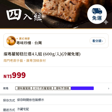
⭐ 廣式精華
看分類 ›
粵味珍樓 · 台灣
廣粵蘿蔔糕任選4入組 (600g/入)(冷藏免運)
南門老廚手藝，廣粵頂級食材
999
NT$
›
規格
港味蘿蔔糕
XO干貝蘿蔔糕
港味芋頭糕
珍菇什錦蘿蔔糕
保存時間依包裝標示
保存方式
冷藏宅配
運送方式