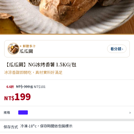
⭐ 鮮甜多汁
看分類 ›
瓜瓜園
【瓜瓜園】NG冰烤番薯 1.5KG/包
冰涼香甜即開吃，真材實料好滿足
NT$ 300
6.6折
省 NT$101
199
NT$
›
規格
1包
冷凍-18°c，保存時間依包裝標示
保存方式