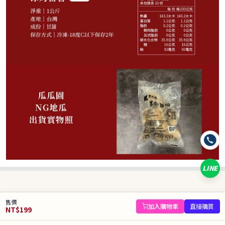
199
NT$
NT$ 300
6.6折
規格
1包
LINE
數量
−
+
售價
庫存 45 件
加入購物車
直接購買
NT$
199