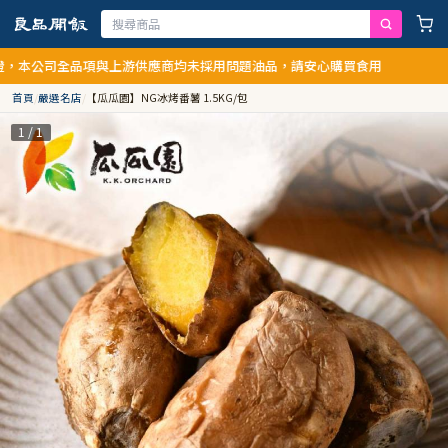
公司全品項與上游供應商均未採用問題油品，請安心購買食用
首頁
/
嚴選名店
/
【瓜瓜園】NG冰烤番薯 1.5KG/包
1 / 1