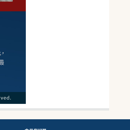
88
NT$
NT$ 119
7.4折
剩
17
件
規格
1包