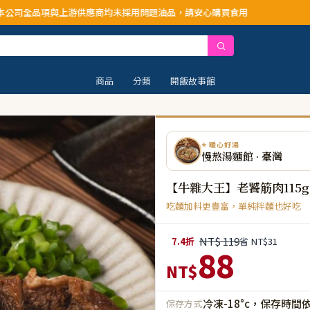
與上游供應商均未採用問題油品，請安心購買食用
商品
分類
開飯故事館
⭐ 暖心好湯
慢熬湯麵館 · 臺灣
【牛雜大王】老饕筋肉115g
吃麵加料更豐富，單純拌麵也好吃
NT$ 119
7.4折
省 NT$31
88
NT$
冷凍-18°c，保存時間
保存方式