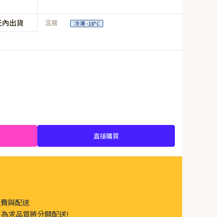
天內出貨
溫層
冷凍 -18°C
直接購買
運費與配送
為求品質將分開配送!