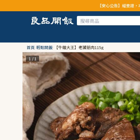
【安心公告】經查證，本公司全品項
首頁
/
輕鬆開飯
/
【牛雜大王】老饕筋肉115g
1 / 1