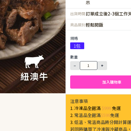
示
訂單成立後2-3個工作
出貨時間
輕鬆開飯
商品類別
規格
1包
數量
−
+
加入購物車
注意事項
1. 冷凍品全館滿
$999
免運
2.
常溫品全館滿
$599
免運
3.
低溫、常溫商品將分開計算
若同時購買了冷凍與冷藏商品，