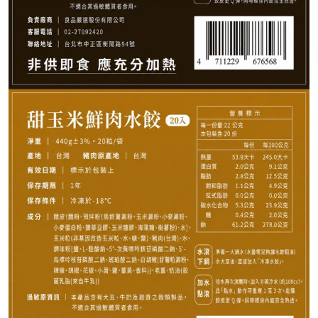
999
NT$
請選購商品（任選 5 件）
−
+
三星蔥鮮肉20入*1
剝皮辣椒鮮肉20入*1
售完
−
+
甜玉米鮮肉20入*1
−
+
芹菜雞肉20入*1