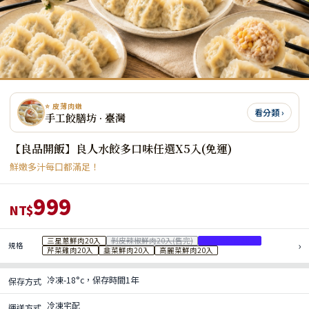
⭐ 皮薄肉嫩
看分類 ›
手工餃膳坊 · 臺灣
【良品開飯】良人水餃多口味任選X5入(免運)
鮮嫩多汁每口都滿足！
999
NT$
三星蔥鮮肉20入
剝皮辣椒鮮肉20入(售完)
甜玉米鮮肉20入
›
規格
芹菜雞肉20入
韭菜鮮肉20入
高麗菜鮮肉20入
冷凍-18°c，保存時間1年
保存方式
冷凍宅配
運送方式