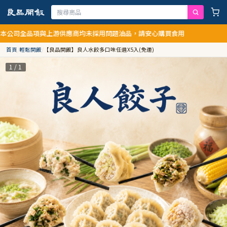
項與上游供應商均未採用問題油品，請安心購買食用
首頁
/
輕鬆開飯
/
【良品開飯】良人水餃多口味任選X5入(免運)
1 / 1