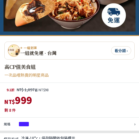
⭐ 一組划算
看分類 ›
一組就免運 · 台灣
高CP值美食組
一次品嚐熱賣的明星商品
NT$ 1,097
9.1折
省 NT$98
999
NT$
剩
8
件
›
規格
1組
冷凍-18°c，保存時間依包裝標示
保存方式