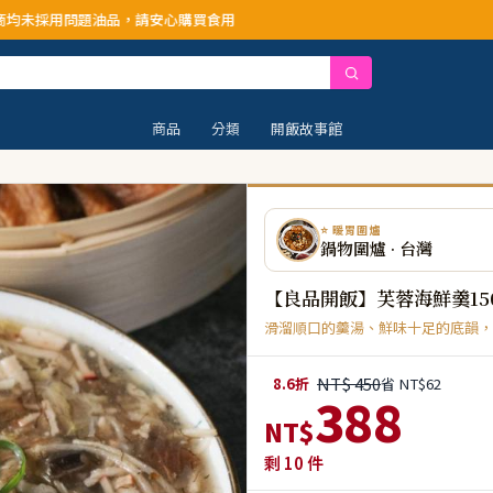
品，請安心購買食用
商品
分類
開飯故事館
⭐ 暖胃圍爐
鍋物圍爐 · 台灣
【良品開飯】芙蓉海鮮羹150
滑溜順口的羹湯、鮮味十足的底韻，
NT$ 450
8.6折
省 NT$62
388
NT$
剩
10
件