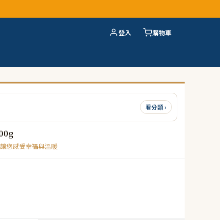
登入
購物車
看分類 ›
0g
讓您感受幸福與溫暖