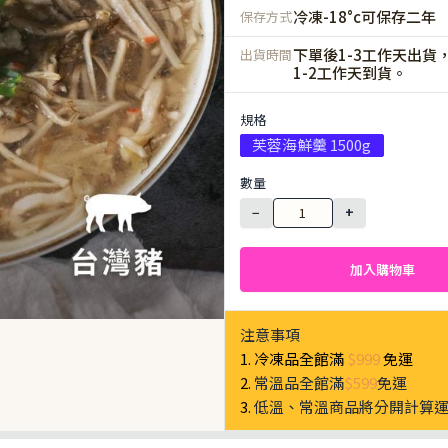
冷凍-18°c可保存二年
保存方式
下單後1-3工作天出貨
出貨時間
1-2工作天到貨。
規格
芙蓉海鮮羹 1500g
數量
−
+
加入購物車
注意事項
1. 冷凍品全館滿
$999
免運
2.
常溫品全館滿
$599
免運
3.
低溫、常溫商品將分開計算