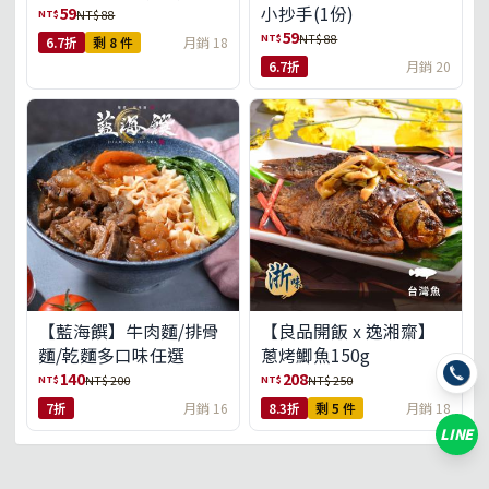
小抄手(1份)
59
NT$
NT$ 88
59
NT$
NT$ 88
6.7折
剩 8 件
月銷 18
6.7折
月銷 20
【藍海饌】牛肉麵/排骨
【良品開飯 x 逸湘齋】
麵/乾麵多口味任選
蔥烤鯽魚150g
140
208
NT$
NT$
NT$ 200
NT$ 250
7折
月銷 16
8.3折
剩 5 件
月銷 18
LINE