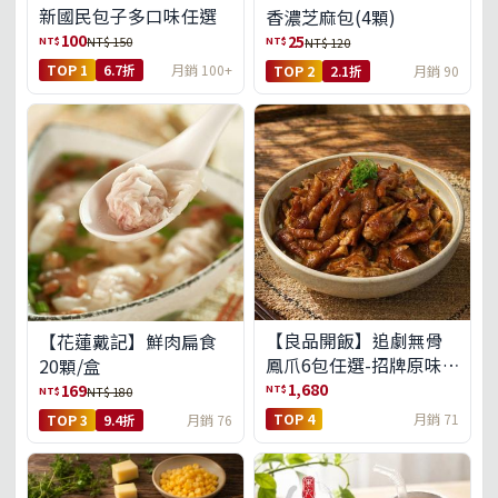
新國民包子多口味任選
香濃芝麻包(4顆)
100
25
NT$
NT$
NT$ 150
NT$ 120
TOP 1
6.7折
月銷 100+
TOP 2
2.1折
月銷 90
【良品開飯】追劇無骨
【花蓮戴記】鮮肉扁食
鳳爪6包任選-招牌原味/
20顆/盒
濃濃蒜香/過癮麻辣(免運
1,680
169
NT$
NT$
NT$ 180
組)
TOP 4
月銷 71
TOP 3
9.4折
月銷 76