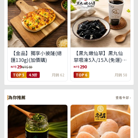
【金品】獨享小披薩(總
【黑丸嫩仙草】黑丸仙
匯130g)(加價購)
草吸凍5入/15入(免運)
(預購中8/14出貨)
29
290
NT$
NT$
NT$ 59
TOP 5
4.9折
月銷 62
TOP 6
月銷 58
為你推薦
查看全部 ›