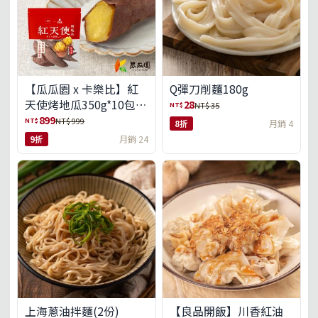
【瓜瓜園 x 卡樂比】紅
Q彈刀削麵180g
天使烤地瓜350g*10包
28
NT$
NT$ 35
(免運組)
899
NT$
NT$ 999
8折
月銷 4
9折
月銷 24
上海蔥油拌麵(2份)
【良品開飯】川香紅油