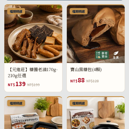
檔期精選
檔期精選
【元進莊】糖醬老滷170g-
寶山黑糖包(4顆)
210g任選
88
NT$
NT$128
139
NT$
NT$199
檔期精選
檔期精選