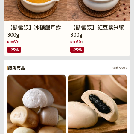
【鬍鬚張】冰糖銀耳露
【鬍鬚張】紅豆紫米粥
300g
300g
60
60
NT$
NT$
80
80
-25%
-25%
熱銷商品
查看全部 ›