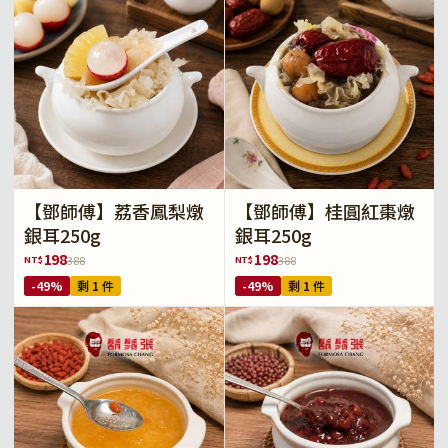
【鄧師傅】荔香鳳梨燉
【鄧師傅】桂圓紅棗燉
銀耳250g
銀耳250g
198
198
NT$
NT$
388
388
-49%
剩 1 件
-49%
剩 1 件