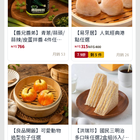
【醬兄醬弟】青蔥/蒜頭/
【易牙居】人氣經典港
蒜辣/皮蛋拌醬 4件任選
點任選
(免運組)
766
315
NT$
NT$
NT$ 400
月銷 53
7.9折
剩 5 件
月銷 26
【良品開飯】可愛動物
【洪瑞珍】國民三明治
造型包子任選
多口味任選2盒組(6入/