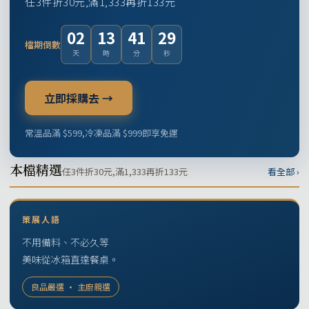
任3件折30元,滿1,333再折133元
02
13
41
28
檔期倒數
天
時
分
秒
立即採購去 →
常溫品滿 $599,冷凍品滿 $999即享免運
本檔精選
任3件折30元,滿1,333再折133元
看全部 ›
策展人語
不用備料、不必久等
美味從冰箱直達餐桌。
良品嚴選 · 主廚親選