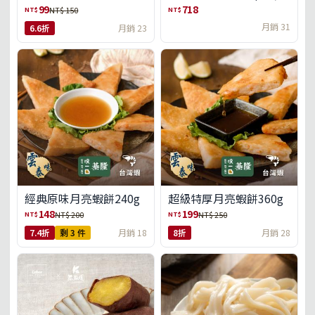
盒)(免運)
99
718
NT$
NT$
NT$ 150
月銷 31
6.6折
月銷 23
經典原味月亮蝦餅240g
超級特厚月亮蝦餅360g
148
199
NT$
NT$
NT$ 200
NT$ 250
7.4折
剩 3 件
月銷 18
8折
月銷 28