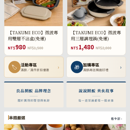
【TAKUMI ECO】微波專
【TAKUMI ECO】微波專
用雙層不沾盒(免運)
用三層調理鍋(免運)
980
1,480
NT$
NT$1,500
NT$
NT$2,000
活動專區
加購專區
🏷
›
🎁
›
滿額／滿件折扣優惠
滿額再送精選好禮
良品開飯 品牌理念
說說開飯 美食故事
關於團隊的理想與軌跡
每一道菜餚都是一個故事
本週嚴選
看全部 ›