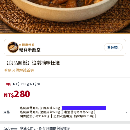
⭐ 健康米食
看分類 ›
輕食米飯堂
【良品開飯】追劇滷味任選
看劇必備解饞首選
NT$ 350
8折
省 NT$70
280
NT$
追劇無骨鳳爪-招牌原味600g
追劇無骨鳳爪-濃濃蒜香600g
›
規格
追劇無骨鳳爪-過癮麻辣600g
老滷香Q豬耳絲500g
開胃醋溜小木耳600g
追劇吮指鴨翅-招牌原味350g
冷凍-18°c，保存時間依包裝標示
保存方式