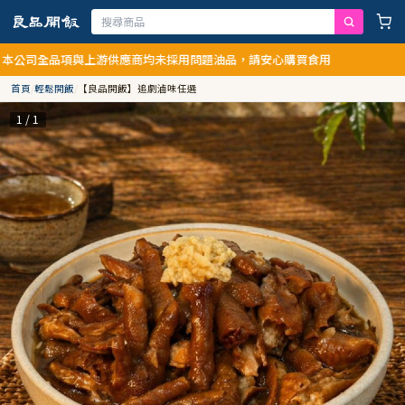
品項與上游供應商均未採用問題油品，請安心購買食用
首頁
/
輕鬆開飯
/
【良品開飯】追劇滷味任選
1 / 1