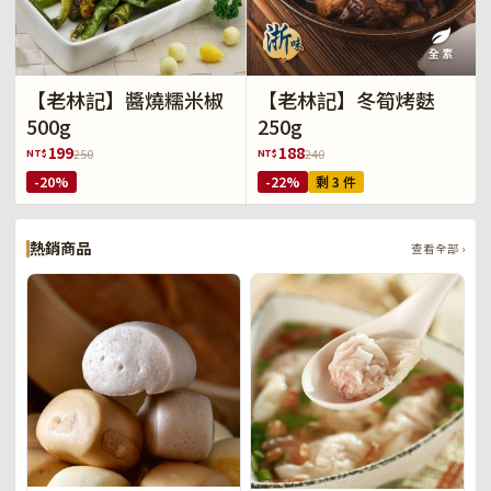
【老林記】醬燒糯米椒
【老林記】冬筍烤麩
500g
250g
199
188
NT$
NT$
250
240
-20%
-22%
剩 3 件
熱銷商品
查看全部 ›