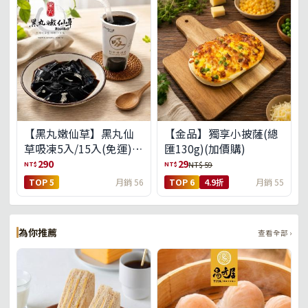
【黑丸嫩仙草】黑丸仙
【金品】獨享小披薩(總
草吸凍5入/15入(免運)
匯130g)(加價購)
(預購中8/14出貨)
290
29
NT$
NT$
NT$ 59
TOP 5
月銷 56
TOP 6
4.9折
月銷 55
為你推薦
查看全部 ›