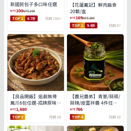
新國民包子多口味任選
【花蓮戴記】鮮肉扁食
100
20顆/盒
NT$
NT$ 150
169
NT$
NT$ 180
TOP 1
6.7折
月銷 100+
TOP 2
9.4折
月銷 87
【良品開飯】追劇無骨
【醬兄醬弟】青蔥/蒜頭/
鳳爪6包任選-招牌原味/
蒜辣/皮蛋拌醬 4件任選
濃濃蒜香/過癮麻辣(免運
(免運組)
1,680
766
NT$
NT$
組)
TOP 3
月銷 68
TOP 4
月銷 58