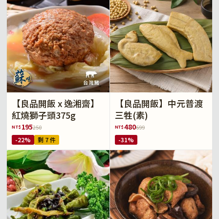
【良品開飯 x 逸湘齋】
【良品開飯】中元普渡
紅燒獅子頭375g
三牲(素)
195
480
NT$
NT$
250
699
-22%
剩 7 件
-31%