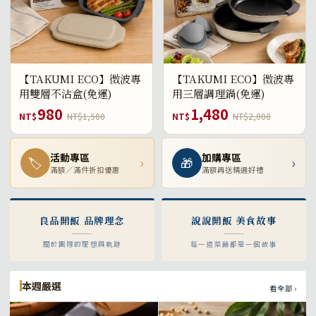
【TAKUMI ECO】微波專
【TAKUMI ECO】微波專
用雙層不沾盒(免運)
用三層調理鍋(免運)
980
1,480
NT$
NT$1,500
NT$
NT$2,000
活動專區
加購專區
🏷
›
🎁
›
滿額／滿件折扣優惠
滿額再送精選好禮
良品開飯 品牌理念
說說開飯 美食故事
關於團隊的理想與軌跡
每一道菜餚都是一個故事
本週嚴選
看全部 ›