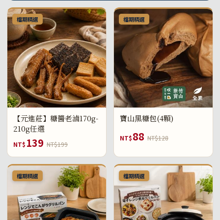
檔期精選
檔期精選
【元進莊】糖醬老滷170g-
寶山黑糖包(4顆)
210g任選
88
NT$
NT$128
139
NT$
NT$199
檔期精選
檔期精選