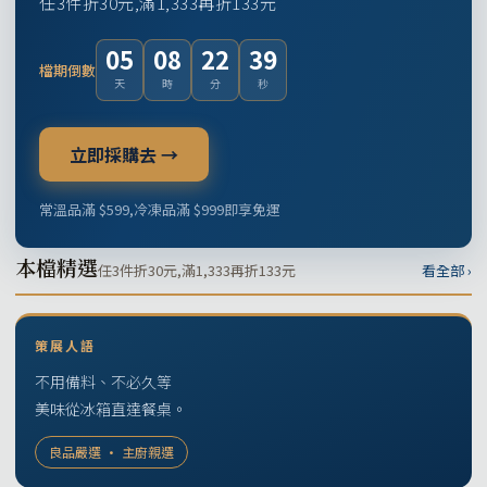
任3件折30元,滿1,333再折133元
05
08
22
38
檔期倒數
天
時
分
秒
立即採購去 →
常溫品滿 $599,冷凍品滿 $999即享免運
本檔精選
任3件折30元,滿1,333再折133元
看全部 ›
策展人語
不用備料、不必久等
美味從冰箱直達餐桌。
良品嚴選 · 主廚親選