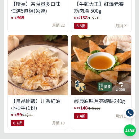
【所長】茶葉蛋多口味
【牛雜大王】紅燒老饕
任選5包組(免運)
筋肉湯 500g
949
138
NT$
NT$
NT$ 210
月銷 22
6.6折
月銷 21
【良品開飯】川香紅油
經典原味月亮蝦餅240g
小抄手(1份)
148
NT$
NT$ 200
59
NT$
NT$ 88
7.4折
月銷 10
6.7折
月銷 19
LINE