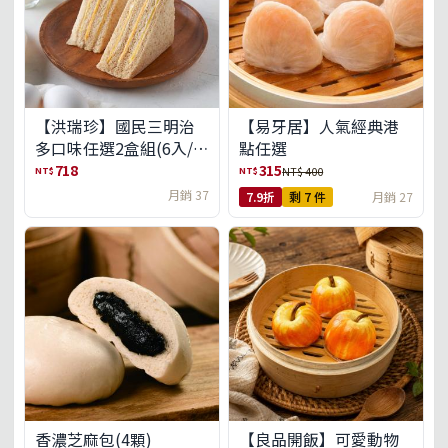
【洪瑞珍】國民三明治
【易牙居】人氣經典港
多口味任選2盒組(6入/
點任選
盒)(免運)
718
315
NT$
NT$
NT$ 400
月銷 37
7.9折
剩 7 件
月銷 27
【良品開飯】可愛動物
香濃芝麻包(4顆)