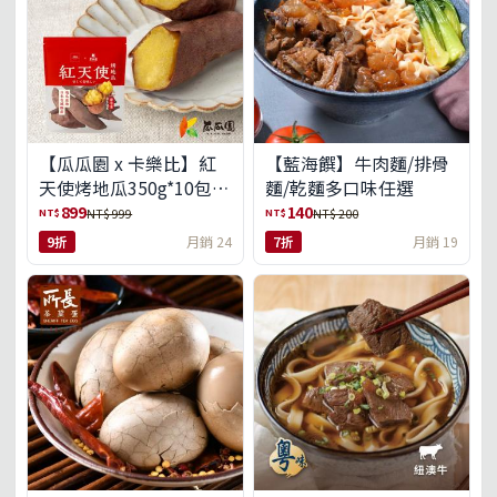
【瓜瓜園 x 卡樂比】紅
【藍海饌】牛肉麵/排骨
天使烤地瓜350g*10包
麵/乾麵多口味任選
(免運組)
899
140
NT$
NT$
NT$ 999
NT$ 200
9折
月銷 24
7折
月銷 19