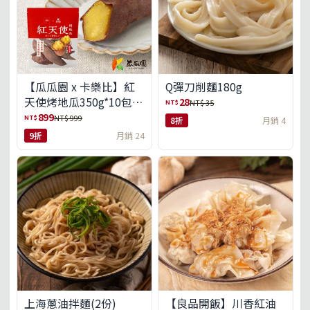
【瓜瓜園 x 卡樂比】紅
Q彈刀削麵180g
天使烤地瓜350g*10包
28
NT$
NT$ 35
(免運組)
899
NT$
NT$ 999
8折
月銷 4
9折
月銷 24
上海蔥油拌麵(2份)
【良品開飯】川香紅油