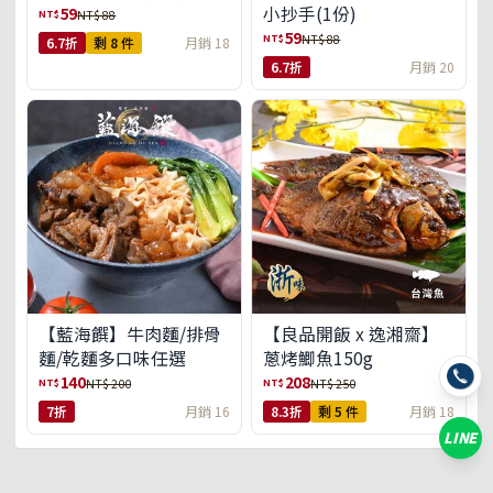
小抄手(1份)
59
NT$
NT$ 88
59
NT$
NT$ 88
6.7折
剩 8 件
月銷 18
6.7折
月銷 20
【藍海饌】牛肉麵/排骨
【良品開飯 x 逸湘齋】
麵/乾麵多口味任選
蔥烤鯽魚150g
140
208
NT$
NT$
NT$ 200
NT$ 250
7折
月銷 16
8.3折
剩 5 件
月銷 18
LINE