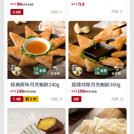
盒)(免運)
99
718
NT$
NT$
NT$ 150
月銷 31
6.6折
月銷 23
經典原味月亮蝦餅240g
超級特厚月亮蝦餅360g
148
199
NT$
NT$
NT$ 200
NT$ 250
7.4折
剩 3 件
月銷 18
8折
月銷 28