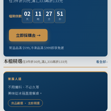
任3件折30元,滿1,333再折133元
02
11
27
50
檔期倒數
天
時
分
秒
立即採購去 →
常溫品滿 $599,冷凍品滿 $999即享免運
本檔精選
任3件折30元,滿1,333再折133元
看全部 ›
策展人語
不用備料、不必久等
美味從冰箱直達餐桌。
良品嚴選 · 主廚親選