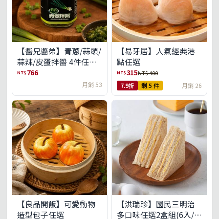
【醬兄醬弟】青蔥/蒜頭/
【易牙居】人氣經典港
蒜辣/皮蛋拌醬 4件任選
點任選
(免運組)
766
315
NT$
NT$
NT$ 400
月銷 53
7.9折
剩 5 件
月銷 26
【良品開飯】可愛動物
【洪瑞珍】國民三明治
造型包子任選
多口味任選2盒組(6入/