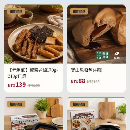
檔期精選
檔期精選
【元進莊】糖醬老滷170g-
寶山黑糖包(4顆)
210g任選
88
NT$
NT$128
139
NT$
NT$199
檔期精選
檔期精選