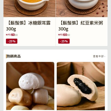
【鬍鬚張】冰糖銀耳露
【鬍鬚張】紅豆紫米粥
300g
300g
60
60
NT$
NT$
80
80
-25%
-25%
熱銷商品
查看全部 ›