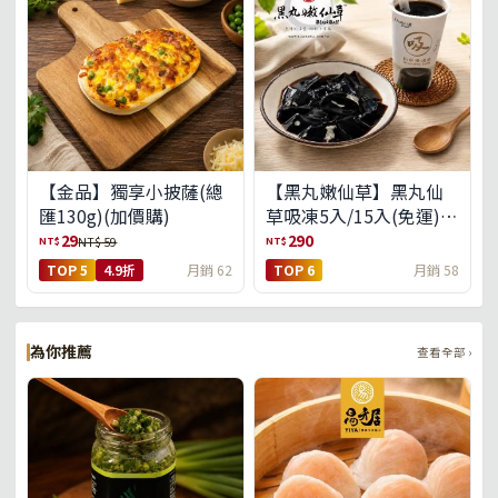
【金品】獨享小披薩(總
【黑丸嫩仙草】黑丸仙
匯130g)(加價購)
草吸凍5入/15入(免運)
(預購中8/14出貨)
29
290
NT$
NT$
NT$ 59
TOP 5
4.9折
月銷 62
TOP 6
月銷 58
為你推薦
查看全部 ›