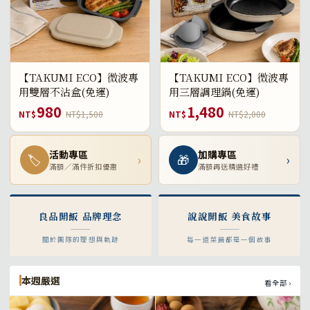
【TAKUMI ECO】微波專
【TAKUMI ECO】微波專
用雙層不沾盒(免運)
用三層調理鍋(免運)
980
1,480
NT$
NT$1,500
NT$
NT$2,000
活動專區
加購專區
🏷
›
🎁
›
滿額／滿件折扣優惠
滿額再送精選好禮
良品開飯 品牌理念
說說開飯 美食故事
關於團隊的理想與軌跡
每一道菜餚都是一個故事
本週嚴選
看全部 ›