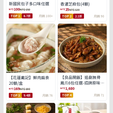
新國民包子多口味任選
香濃芝麻包(4顆)
100
25
NT$
NT$
NT$ 150
NT$ 120
TOP 1
6.7折
月銷 100+
TOP 2
2.1折
月銷 90
【良品開飯】追劇無骨
【花蓮戴記】鮮肉扁食
鳳爪6包任選-招牌原味/
20顆/盒
濃濃蒜香/過癮麻辣(免運
1,680
169
NT$
NT$
NT$ 180
組)
TOP 4
月銷 71
TOP 3
9.4折
月銷 76