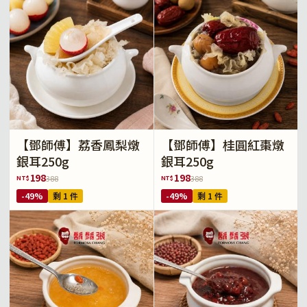
【鄧師傅】荔香鳳梨燉
【鄧師傅】桂圓紅棗燉
銀耳250g
銀耳250g
198
198
NT$
NT$
388
388
-49%
剩 1 件
-49%
剩 1 件