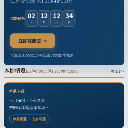
任3件折30元,滿1,333再折133元
02
12
12
33
檔期倒數
天
時
分
秒
立即採購去 →
常溫品滿 $599,冷凍品滿 $999即享免運
本檔精選
任3件折30元,滿1,333再折133元
看全部 ›
策展人語
不用備料、不必久等
美味從冰箱直達餐桌。
良品嚴選 · 主廚親選