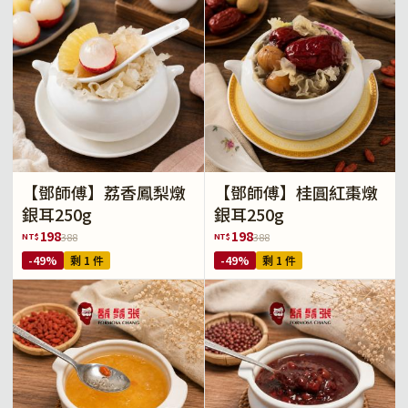
【鄧師傅】荔香鳳梨燉
【鄧師傅】桂圓紅棗燉
銀耳250g
銀耳250g
198
198
NT$
NT$
388
388
-49%
剩 1 件
-49%
剩 1 件