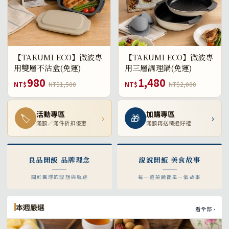
【TAKUMI ECO】微波專
【TAKUMI ECO】微波專
用雙層不沾盒(免運)
用三層調理鍋(免運)
980
1,480
NT$
NT$1,500
NT$
NT$2,000
活動專區
加購專區
🏷
›
🎁
›
滿額／滿件折扣優惠
滿額再送精選好禮
良品開飯 品牌理念
說說開飯 美食故事
關於團隊的理想與軌跡
每一道菜餚都是一個故事
本週嚴選
看全部 ›