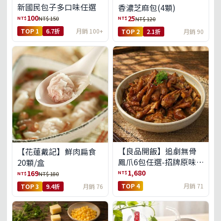
新國民包子多口味任選
香濃芝麻包(4顆)
100
25
NT$
NT$
NT$ 150
NT$ 120
TOP 1
6.7折
月銷 100+
TOP 2
2.1折
月銷 90
【良品開飯】追劇無骨
【花蓮戴記】鮮肉扁食
鳳爪6包任選-招牌原味/
20顆/盒
濃濃蒜香/過癮麻辣(免運
1,680
169
NT$
NT$
NT$ 180
組)
TOP 4
月銷 71
TOP 3
9.4折
月銷 76