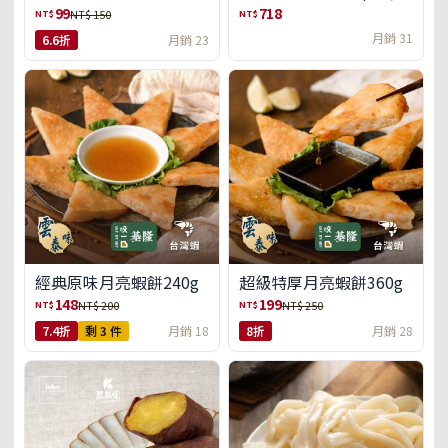
盒)(免運)
99
718
NT$
NT$
NT$ 150
月銷 31
6.6折
月銷 23
經典原味月亮蝦餅240g
超級特厚月亮蝦餅360g
148
199
NT$
NT$
NT$ 200
NT$ 250
7.4折
剩 3 件
月銷 18
8折
月銷 28