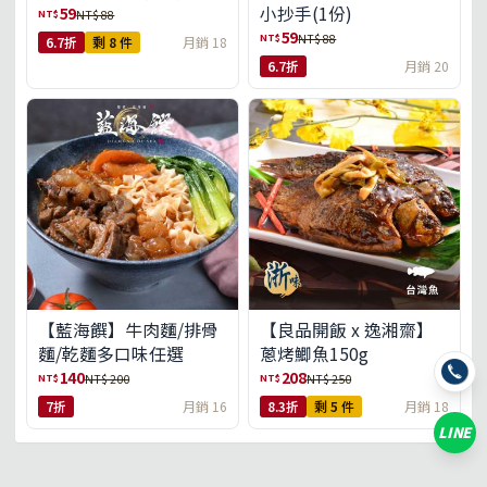
小抄手(1份)
59
NT$
NT$ 88
59
NT$
NT$ 88
6.7折
剩 8 件
月銷 18
6.7折
月銷 20
【藍海饌】牛肉麵/排骨
【良品開飯 x 逸湘齋】
麵/乾麵多口味任選
蔥烤鯽魚150g
140
208
NT$
NT$
NT$ 200
NT$ 250
7折
月銷 16
8.3折
剩 5 件
月銷 18
LINE