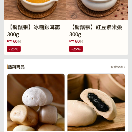
【鬍鬚張】冰糖銀耳露
【鬍鬚張】紅豆紫米粥
300g
300g
60
60
NT$
NT$
80
80
-25%
-25%
熱銷商品
查看全部 ›