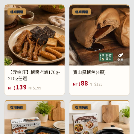
檔期精選
檔期精選
【元進莊】糖醬老滷170g-
寶山黑糖包(4顆)
210g任選
88
NT$
NT$128
139
NT$
NT$199
檔期精選
檔期精選