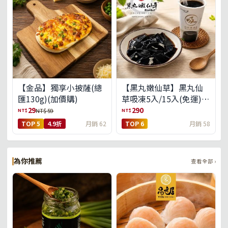
【金品】獨享小披薩(總
【黑丸嫩仙草】黑丸仙
匯130g)(加價購)
草吸凍5入/15入(免運)
(預購中8/14出貨)
29
290
NT$
NT$
NT$ 59
TOP 5
4.9折
月銷 62
TOP 6
月銷 58
為你推薦
查看全部 ›