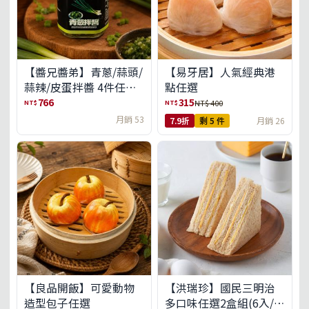
【醬兄醬弟】青蔥/蒜頭/
【易牙居】人氣經典港
蒜辣/皮蛋拌醬 4件任選
點任選
(免運組)
766
315
NT$
NT$
NT$ 400
月銷 53
7.9折
剩 5 件
月銷 26
【良品開飯】可愛動物
【洪瑞珍】國民三明治
造型包子任選
多口味任選2盒組(6入/