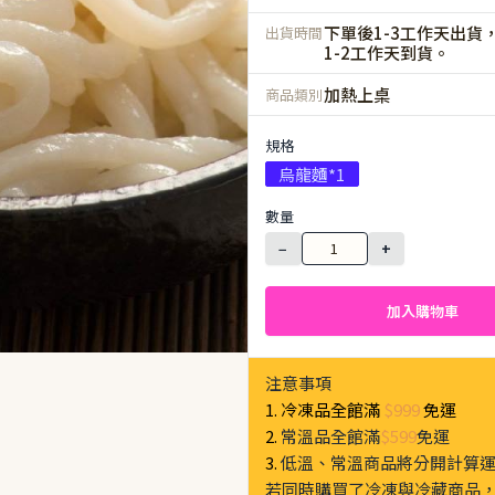
下單後1-3工作天出貨
出貨時間
1-2工作天到貨。
加熱上桌
商品類別
規格
烏龍麵*1
數量
−
+
加入購物車
注意事項
1. 冷凍品全館滿
$999
免運
2.
常溫品全館滿
$599
免運
3.
低溫、常溫商品將分開計算
若同時購買了冷凍與冷藏商品，