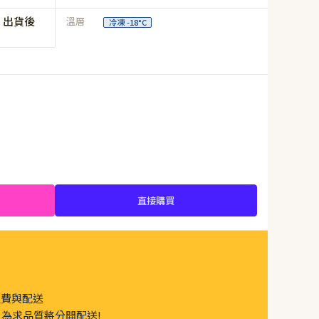
，出貨後
溫層
冷凍 -18°C
直接購買
運費與配送
為求品質將分開配送!