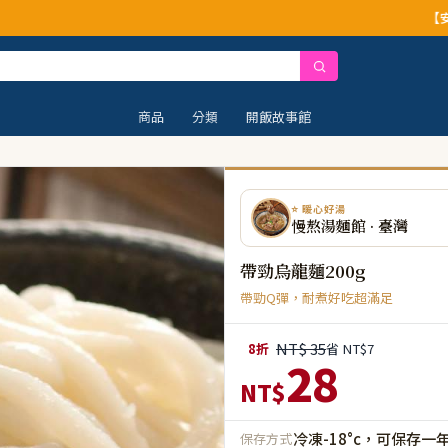
【安心公告】經
商品
分類
開飯故事館
⭐ 暖心好湯
慢熬湯麵館 · 臺灣
帶勁烏龍麵200g
帶勁Q彈，耐煮好吃超滿足
NT$ 35
8折
省 NT$7
28
NT$
冷凍-18°c，可保存一
保存方式