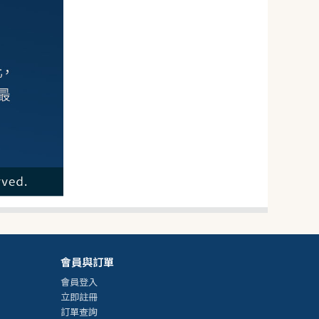
28
NT$
NT$ 35
8折
規格
烏龍麵*1
會員與訂單
會員登入
數量
立即註冊
−
+
訂單查詢