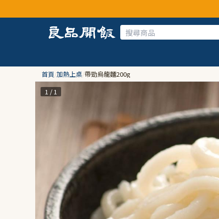
首頁
/
加熱上桌
/
帶勁烏龍麵200g
1 / 1