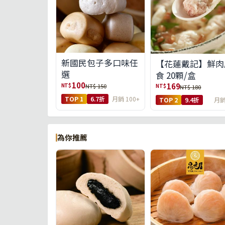
新國民包子多口味任
【花蓮戴記】鮮肉
選
食 20顆/盒
100
169
NT$
NT$ 150
NT$
NT$ 180
TOP 1
6.7折
月銷 100+
TOP 2
9.4折
月銷
為你推薦