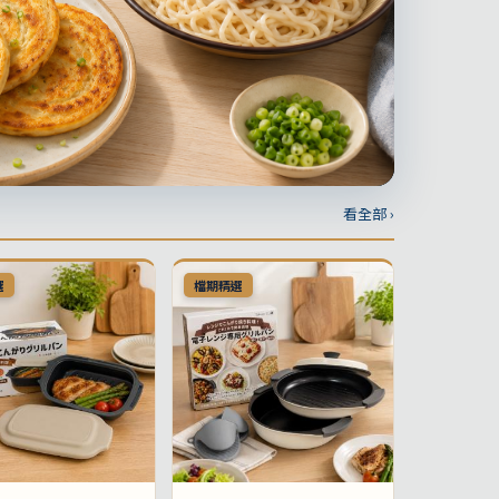
看全部 ›
選
檔期精選