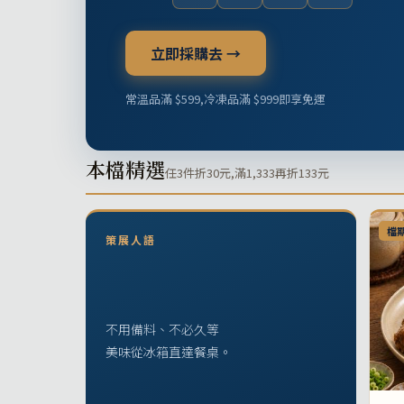
立即採購去 →
常溫品滿 $599,冷凍品滿 $999即享免運
本檔精選
任3件折30元,滿1,333再折133元
檔
策展人語
不用備料、不必久等
美味從冰箱直達餐桌。