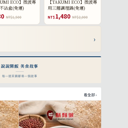
UMI ECO】微波專
【TAKUMI ECO】微波專
不沾盒(免運)
用三層調理鍋(免運)
80
1,480
NT$1,500
NT$
NT$2,000
›
說說開飯 美食故事
每一道菜餚都是一個故事
看全部 ›