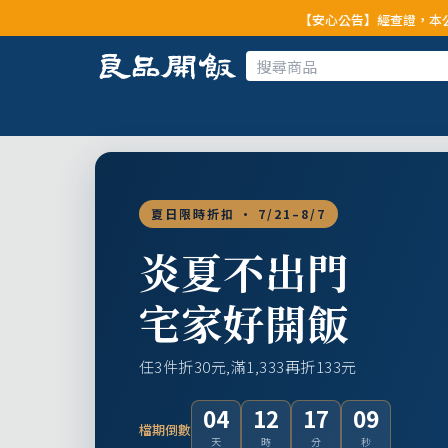
【安心公告】經查證，本公司全品項與上游供
夏日限時折扣 · 7/21–8/7
炎夏不出門
宅家好開飯
任3件折30元,滿1,333再折133元
04
12
17
07
檔期倒數
天
時
分
秒