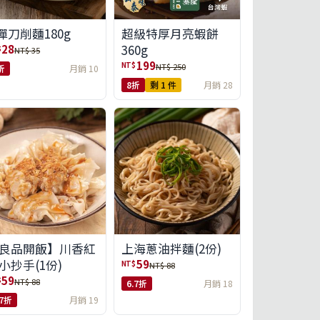
彈刀削麵180g
超級特厚月亮蝦餅
360g
28
$
NT$ 35
199
NT$
NT$ 250
折
月銷 10
8折
剩 1 件
月銷 28
良品開飯】川香紅
上海蔥油拌麵(2份)
小抄手(1份)
59
NT$
NT$ 88
59
$
NT$ 88
6.7折
月銷 18
.7折
月銷 19