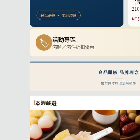
【元
21
良品嚴選 · 主廚親選
NT$
活動專區
🏷
滿額／滿件折扣優惠
良品開飯 品牌理念
關於團隊的理想與軌跡
本週嚴選