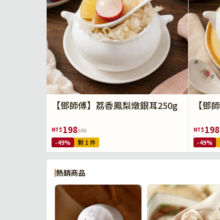
【鄧師傅】荔香鳳梨燉銀耳250g
【鄧師
198
198
NT$
NT$
388
-49%
剩 1 件
-49%
熱銷商品