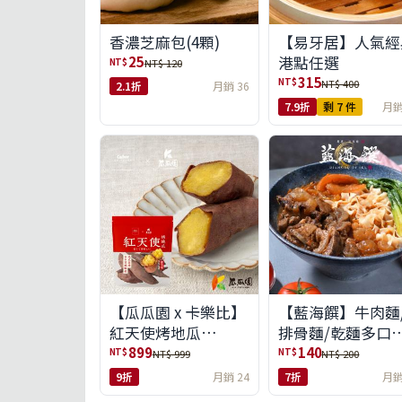
【易牙居】人氣經
香濃芝麻包(4顆)
港點任選
25
NT$
NT$ 120
315
NT$
NT$ 400
2.1折
月銷 36
7.9折
剩 7 件
月銷
【瓜瓜園 x 卡樂比】
【藍海饌】牛肉麵
紅天使烤地瓜
排骨麵/乾麵多口
350g*10包(免運組)
任選
899
140
NT$
NT$
NT$ 999
NT$ 200
9折
月銷 24
7折
月銷