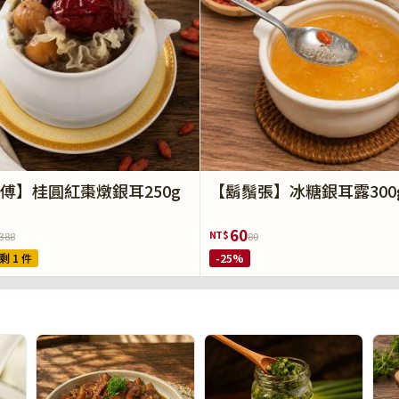
傅】桂圓紅棗燉銀耳250g
【鬍鬚張】冰糖銀耳露300
60
NT$
388
80
剩 1 件
-25%