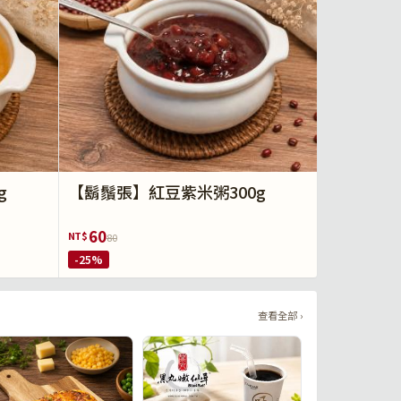
g
【鬍鬚張】紅豆紫米粥300g
60
NT$
80
-25%
查看全部 ›