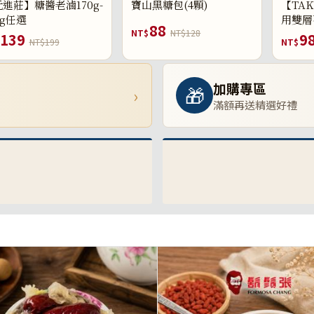
進莊】糖醬老滷170g-
寶山黑糖包(4顆)
【TAK
0g任選
用雙層
88
NT$
NT$128
139
9
NT$199
NT$
加購專區
🎁
›
滿額再送精選好禮