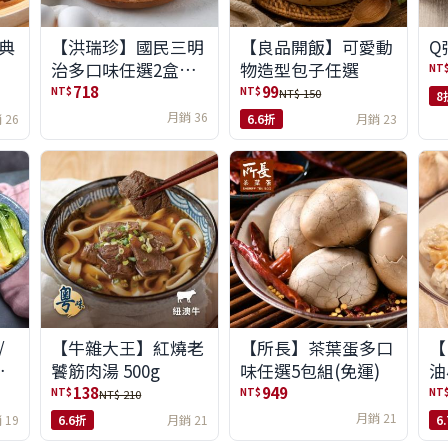
典
【洪瑞珍】國民三明
【良品開飯】可愛動
Q
治多口味任選2盒組
物造型包子任選
NT
(6入/盒)(免運)
718
99
NT$
NT$
NT$ 150
8
月銷 36
 26
6.6折
月銷 23
/
【牛雜大王】紅燒老
【所長】茶葉蛋多口
【
味
饕筋肉湯 500g
味任選5包組(免運)
油
138
949
NT$
NT$
NT
NT$ 210
月銷 21
 19
6.6折
月銷 21
6