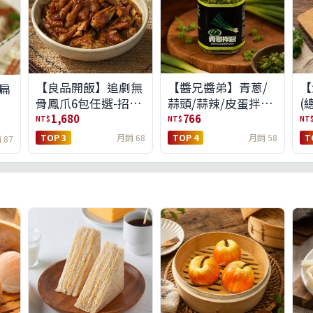
【良品開飯】追劇無
【醬兄醬弟】青蔥/
【
扁
骨鳳爪6包任選-招牌
蒜頭/蒜辣/皮蛋拌醬
(
原味/濃濃蒜香/過癮
4件任選(免運組)
1,680
766
NT$
NT$
NT
麻辣(免運組)
TOP 3
月銷 68
TOP 4
月銷 58
T
 87