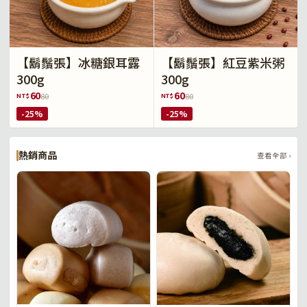
【鬍鬚張】冰糖銀耳露
【鬍鬚張】紅豆紫米粥
300g
300g
60
60
NT$
NT$
80
80
-25%
-25%
熱銷商品
查看全部 ›