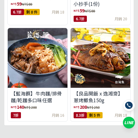
小抄手(1份)
59
NT$
NT$ 88
59
NT$
NT$ 88
6.7折
剩 8 件
月銷 18
6.7折
月銷 20
【藍海饌】牛肉麵/排骨
【良品開飯 x 逸湘齋】
麵/乾麵多口味任選
蔥烤鯽魚150g
140
208
NT$
NT$
NT$ 200
NT$ 250
7折
月銷 16
8.3折
剩 5 件
月銷 18
LINE