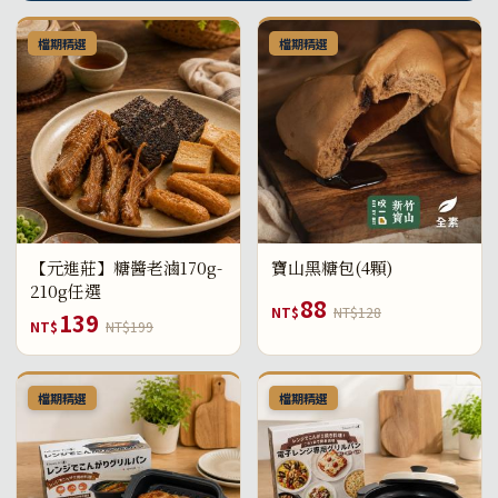
檔期精選
檔期精選
【元進莊】糖醬老滷170g-
寶山黑糖包(4顆)
210g任選
88
NT$
NT$128
139
NT$
NT$199
檔期精選
檔期精選