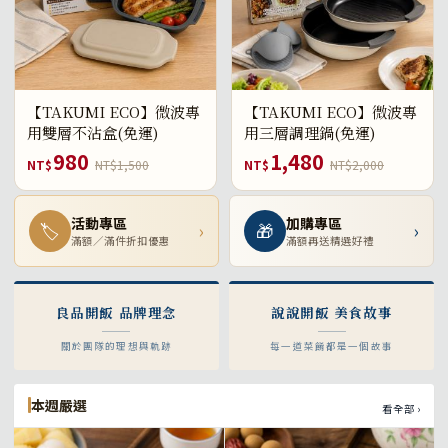
【TAKUMI ECO】微波專
【TAKUMI ECO】微波專
用雙層不沾盒(免運)
用三層調理鍋(免運)
980
1,480
NT$
NT$1,500
NT$
NT$2,000
活動專區
加購專區
🏷
›
🎁
›
滿額／滿件折扣優惠
滿額再送精選好禮
良品開飯 品牌理念
說說開飯 美食故事
關於團隊的理想與軌跡
每一道菜餚都是一個故事
本週嚴選
看全部 ›