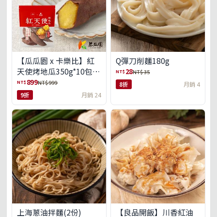
【瓜瓜園 x 卡樂比】紅
Q彈刀削麵180g
天使烤地瓜350g*10包
28
NT$
NT$ 35
(免運組)
899
NT$
NT$ 999
8折
月銷 4
9折
月銷 24
上海蔥油拌麵(2份)
【良品開飯】川香紅油