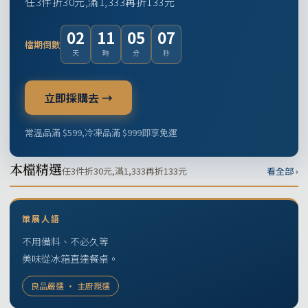
任3件折30元,滿1,333再折133元
02
11
05
06
檔期倒數
天
時
分
秒
立即採購去 →
常溫品滿 $599,冷凍品滿 $999即享免運
本檔精選
任3件折30元,滿1,333再折133元
看全部 ›
策展人語
不用備料、不必久等
美味從冰箱直達餐桌。
良品嚴選 · 主廚親選