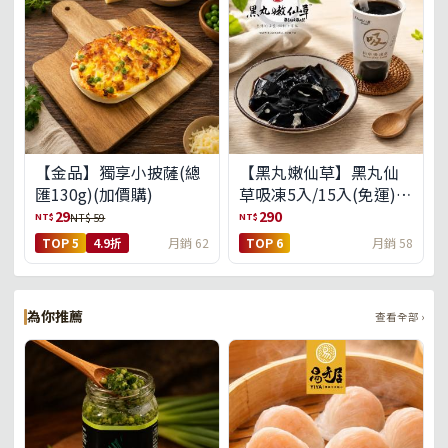
【金品】獨享小披薩(總
【黑丸嫩仙草】黑丸仙
匯130g)(加價購)
草吸凍5入/15入(免運)
(預購中8/14出貨)
29
290
NT$
NT$
NT$ 59
TOP 5
4.9折
月銷 62
TOP 6
月銷 58
為你推薦
查看全部 ›