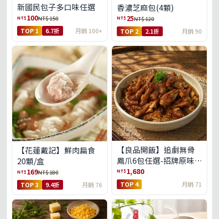
新國民包子多口味任選
香濃芝麻包(4顆)
100
25
NT$
NT$
NT$ 150
NT$ 120
TOP 1
6.7折
月銷 100+
TOP 2
2.1折
月銷 90
【良品開飯】追劇無骨
【花蓮戴記】鮮肉扁食
鳳爪6包任選-招牌原味/
20顆/盒
濃濃蒜香/過癮麻辣(免運
1,680
169
NT$
NT$
NT$ 180
組)
TOP 4
月銷 71
TOP 3
9.4折
月銷 76