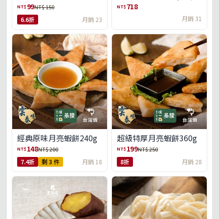
盒)(免運)
99
718
NT$
NT$
NT$ 150
月銷 31
6.6折
月銷 23
經典原味月亮蝦餅240g
超級特厚月亮蝦餅360g
148
199
NT$
NT$
NT$ 200
NT$ 250
7.4折
剩 3 件
月銷 18
8折
月銷 28