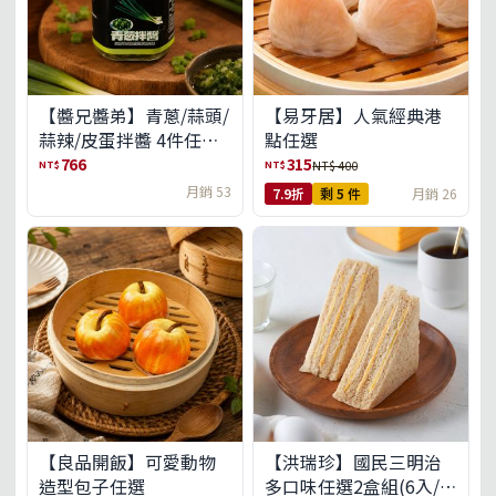
【醬兄醬弟】青蔥/蒜頭/
【易牙居】人氣經典港
蒜辣/皮蛋拌醬 4件任選
點任選
(免運組)
766
315
NT$
NT$
NT$ 400
月銷 53
7.9折
剩 5 件
月銷 26
【良品開飯】可愛動物
【洪瑞珍】國民三明治
造型包子任選
多口味任選2盒組(6入/