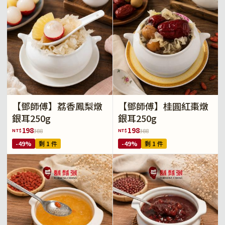
【鄧師傅】荔香鳳梨燉
【鄧師傅】桂圓紅棗燉
銀耳250g
銀耳250g
198
198
NT$
NT$
388
388
-49%
剩 1 件
-49%
剩 1 件