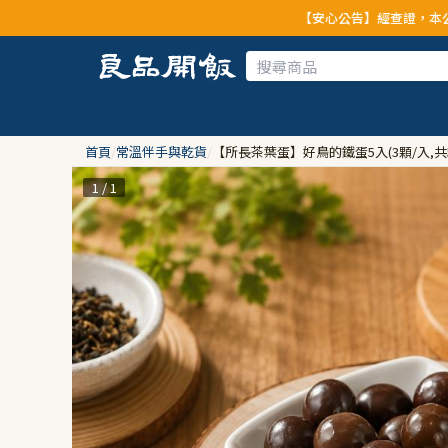
【安心公告】經查證，本公司全品項與上游供應
首頁
/
常溫伴手與乾貨
/
【所長茶葉蛋】好鳥的鐵蛋5入(3顆/入,共
1 / 1