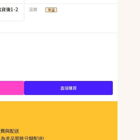
貨後1-2
溫層
常溫
直接購買
運費與配送
為求品質將分開配送!