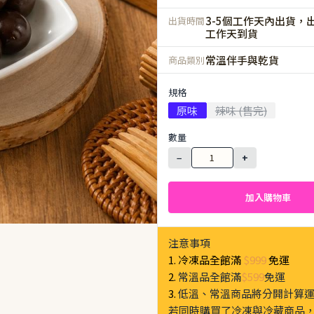
3-5個工作天內出貨，出
出貨時間
工作天到貨
常溫伴手與乾貨
商品類別
規格
原味
辣味 (售完)
數量
−
+
加入購物車
注意事項
1. 冷凍品全館滿
$999
免運
2.
常溫品全館滿
$599
免運
3.
低溫、常溫商品將分開計算
若同時購買了冷凍與冷藏商品，