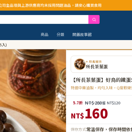
商均未採用問題油品，請安心購買食用
商品
分類
開飯故事館
5入)
⭐ 所長秘方
所長茶葉蛋
【所長茶葉蛋】好鳥的鐵蛋5入
特選中藥滷製，均勻入味，Q度軟硬
NT$ 280
5.7折
省 NT$120
160
NT$
常溫保存，保存時間依
保存方式