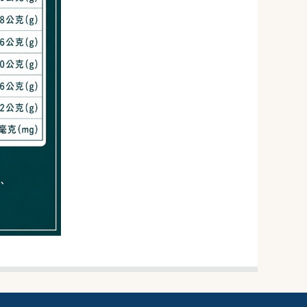
160
NT$
NT$ 280
5.7折
剩
20
件
規格