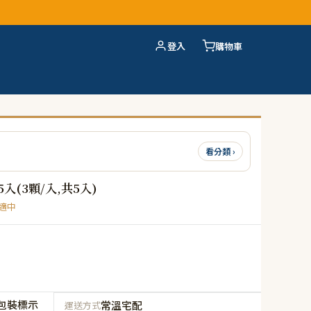
登入
購物車
看分類 ›
(3顆/入,共5入)
適中
包裝標示
常溫宅配
運送方式