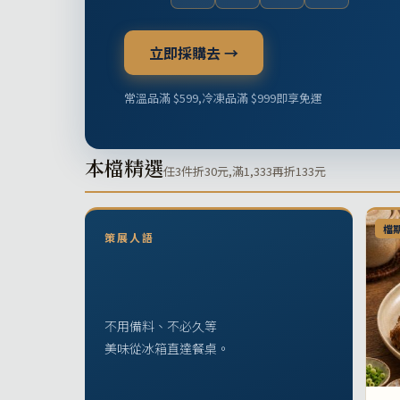
立即採購去 →
常溫品滿 $599,冷凍品滿 $999即享免運
本檔精選
任3件折30元,滿1,333再折133元
檔
策展人語
不用備料、不必久等
美味從冰箱直達餐桌。