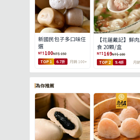
新國民包子多口味任
【花蓮戴記】鮮肉
選
食 20顆/盒
100
169
NT$
NT$ 150
NT$
NT$ 180
TOP 1
6.7折
月銷 100+
TOP 2
9.4折
月銷
為你推薦