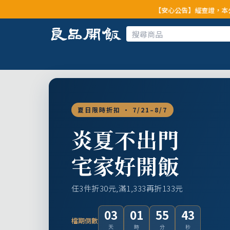
【安心公告】經查證，本公司全品項與上游
夏日限時折扣 · 7/21–8/7
炎夏不出門
宅家好開飯
任3件折30元,滿1,333再折133元
03
01
55
41
檔期倒數
天
時
分
秒