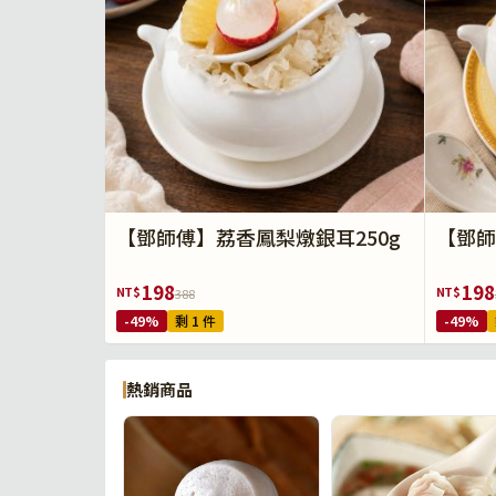
【鄧師傅】荔香鳳梨燉銀耳250g
【鄧師
198
198
NT$
NT$
388
-49%
剩 1 件
-49%
熱銷商品