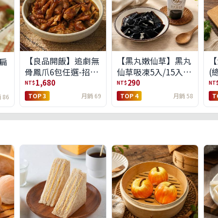
【良品開飯】追劇無
【黑丸嫩仙草】黑丸
【
扁
骨鳳爪6包任選-招牌
仙草吸凍5入/15入
(
原味/濃濃蒜香/過癮
(免運)(預購中8/14出
1,680
290
NT$
NT$
NT
麻辣(免運組)
貨)
TOP 3
月銷 69
TOP 4
月銷 58
T
 86