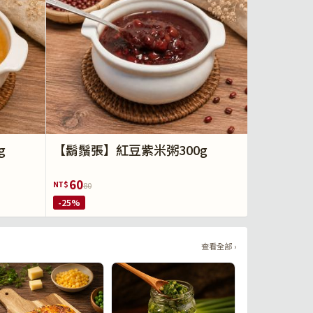
g
【鬍鬚張】紅豆紫米粥300g
60
NT$
80
-25%
查看全部 ›