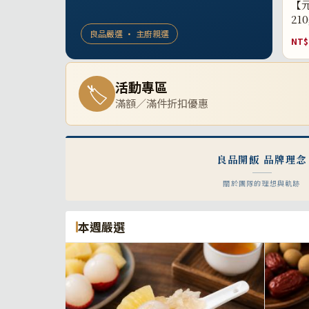
【元
21
良品嚴選 · 主廚親選
NT$
活動專區
🏷
滿額／滿件折扣優惠
良品開飯 品牌理念
關於團隊的理想與軌跡
本週嚴選