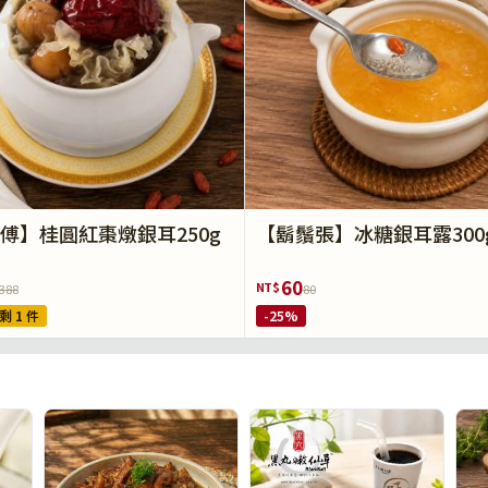
傅】桂圓紅棗燉銀耳250g
【鬍鬚張】冰糖銀耳露300
60
NT$
388
80
剩 1 件
-25%