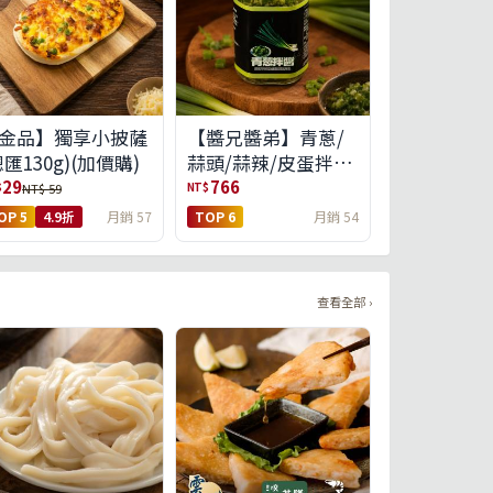
金品】獨享小披薩
【醬兄醬弟】青蔥/
總匯130g)(加價購)
蒜頭/蒜辣/皮蛋拌醬
4件任選(免運組)
29
766
$
NT$
NT$ 59
OP 5
4.9折
月銷 57
TOP 6
月銷 54
查看全部 ›