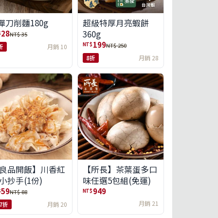
彈刀削麵180g
超級特厚月亮蝦餅
360g
28
$
NT$ 35
199
NT$
NT$ 250
折
月銷 10
8折
月銷 28
良品開飯】川香紅
【所長】茶葉蛋多口
小抄手(1份)
味任選5包組(免運)
59
949
$
NT$
NT$ 88
月銷 21
.7折
月銷 20