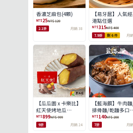
【易牙居】人氣經
香濃芝麻包(4顆)
港點任選
25
NT$
NT$ 120
315
NT$
NT$ 400
2.1折
月銷 38
7.9折
剩 6 件
月銷
【瓜瓜園 x 卡樂比】
【藍海饌】牛肉麵
紅天使烤地瓜
排骨麵/乾麵多口
350g*10包(免運組)
任選
899
140
NT$
NT$
NT$ 999
NT$ 200
9折
月銷 24
7折
月銷