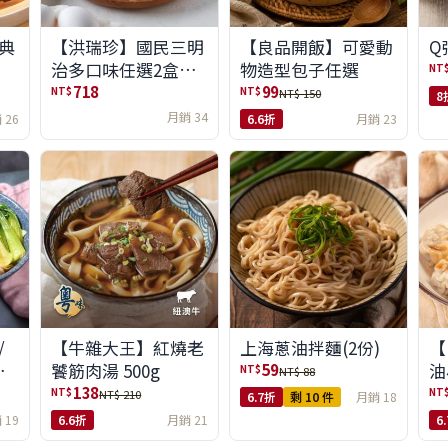
典
【洪瑞珍】國民三明
【良品開飯】可愛動
Q
治多口味任選2盒組
物造型包子任選
NT
(6入/盒)(免運)
718
99
NT$
NT$
NT$ 150
8
月銷 34
 26
6.6折
月銷 23
/
【牛雜大王】紅燒老
上海蔥油拌麵(2份)
【
味
饕筋肉湯 500g
油
59
NT$
NT$ 88
138
NT$
NT
NT$ 210
6.7折
剩 10 件
月銷 18
 19
6.6折
月銷 21
6