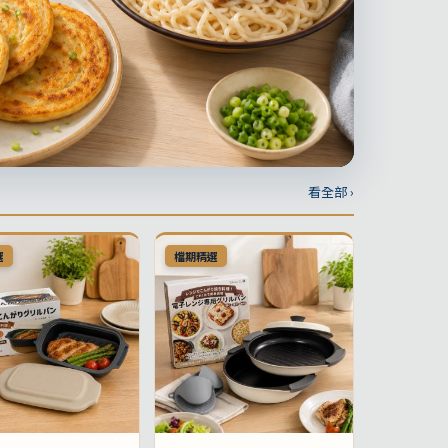
看全部 ›
選
檔期精選