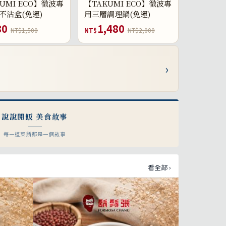
UMI ECO】微波專
【TAKUMI ECO】微波專
不沾盒(免運)
用三層調理鍋(免運)
80
1,480
NT$1,500
NT$
NT$2,000
›
說說開飯 美食故事
每一道菜餚都是一個故事
看全部 ›