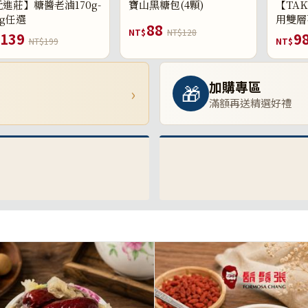
進莊】糖醬老滷170g-
寶山黑糖包(4顆)
【TAK
0g任選
用雙層
88
NT$
NT$128
139
9
NT$199
NT$
加購專區
🎁
›
滿額再送精選好禮