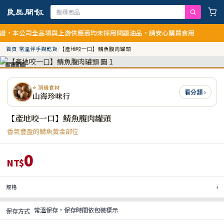
，本公司全品項與上游供應商均未採用問題油品，請安心購買食用
首頁
/
常溫伴手與乾貨
/
【產地咬一口】鯖魚腹肉罐頭
1 / 1
⭐ 頂級食材
看分類 ›
山海珍味行
【產地咬一口】鯖魚腹肉罐頭
香氣豐盈的鯖魚黃金部位
0
NT$
›
規格
常溫保存，保存時間依包裝標示
保存方式