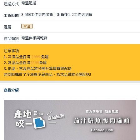
常溫配送
運送方式
3-5個工作天內出貨，出貨後1-2工作天到貨
出貨時間
常溫
溫層
常溫伴手與乾貨
商品類別
注意事項
1. 冷凍品全館滿
$999
免運
2.
常溫品全館滿
$599
免運
3.
低溫、常溫商品將分開計算運費與配送
若同時購買了冷凍與冷藏商品，為求品質將分開配送!
商品介紹