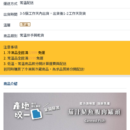
常溫配送
運送方式
3-5個工作天內出貨，出貨後1-2工作天到貨
出貨時間
常溫
溫層
常溫伴手與乾貨
商品類別
注意事項
1. 冷凍品全館滿
$999
免運
2.
常溫品全館滿
$599
免運
3.
低溫、常溫商品將分開計算運費與配送
若同時購買了冷凍與冷藏商品，為求品質將分開配送!
商品介紹