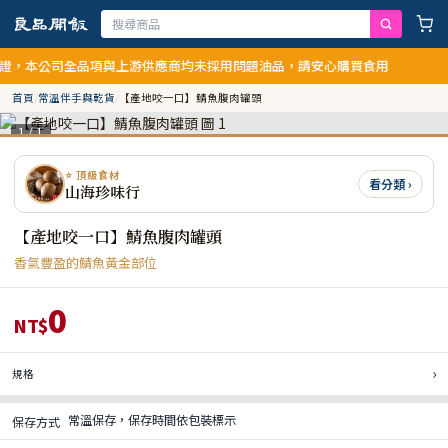
，本公司全品項與上游供應商均未採用問題油品，請安心購買食用
首頁
/
常溫伴手與乾貨
/
【產地咬一口】鯖魚腹肉罐頭
1 / 1
⭐ 頂級食材
看分類 ›
山海珍味行
【產地咬一口】鯖魚腹肉罐頭
香氣豐盈的鯖魚黃金部位
0
NT$
›
規格
常溫保存，保存時間依包裝標示
保存方式