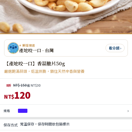
⭐ 鮮採現送
看分類 ›
產地咬一口 · 台灣
【產地咬一口】香蒜脆片50g
嚴選飽滿蒜頭，低溫烘脆，鎖住天然辛香與營養
NT$ 150
8折
省 NT$30
120
NT$
›
規格
1包
常溫保存，保存時間依包裝標示
保存方式