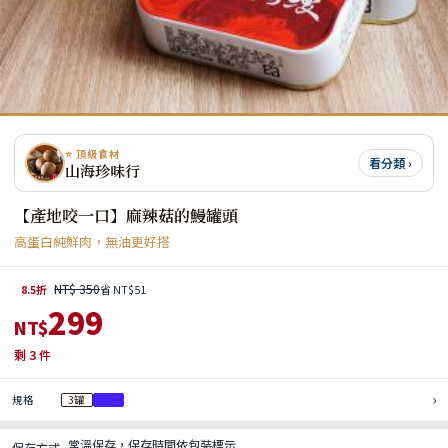
⭐ 頂級食材
看分類 ›
山海珍味行
【產地咬一口】麻辣菇的鰻罐頭
高蛋白純鮮肉，無油更好搭
NT$ 350
8.5折
省 NT$51
299
NT$
剩
3
件
›
規格
3罐
6罐
常溫保存，保存時間依包裝標示
保存方式