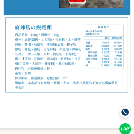
299
NT$
NT$ 350
8.5折
剩
3
件
規格
3罐
6罐
LINE