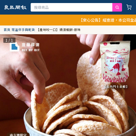
【安心公告】經查證，本公司全品項與
首頁
/
常溫伴手與乾貨
/
【產地咬一口】嬌澳蝦餅-原味
1 / 1