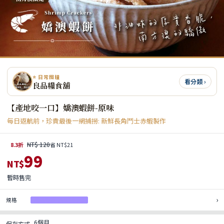
⭐ 日常囤糧
看分類 ›
良品糧食舖
【產地咬一口】嬌澳蝦餅-原味
每日返航前，珍貴最後一網捕撈: 新鮮長角鬥士赤蝦製作
NT$ 120
8.3折
省 NT$21
99
NT$
暫時售完
›
規格
嬌澳蝦餅-原味(售完)
6個月
保存方式