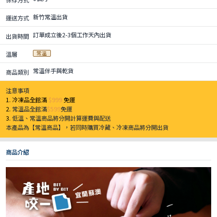
新竹常溫出貨
運送方式
訂單成立後2-3個工作天內出貨
出貨時間
常溫
溫層
常溫伴手與乾貨
商品類別
注意事項
1. 冷凍品全館滿
$999
免運
2.
常溫品全館滿
$599
免運
3.
低溫、常溫商品將分開計算運費與配送
本產品為【常溫商品】，若同時購買冷藏、冷凍商品將分開出貨
商品介紹