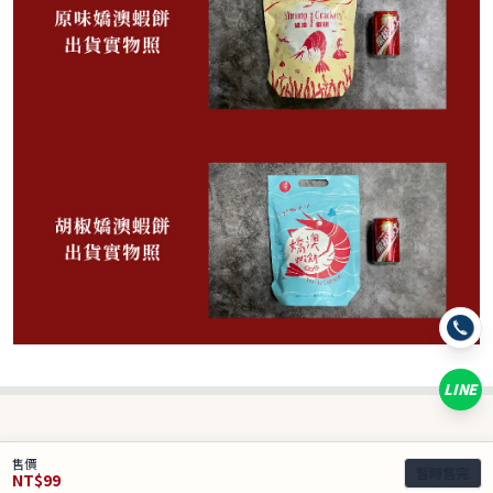
99
NT$
NT$ 120
8.3折
規格
LINE
嬌澳蝦餅-原味 (售完)
數量
−
+
售價
暫時售完
NT$
99