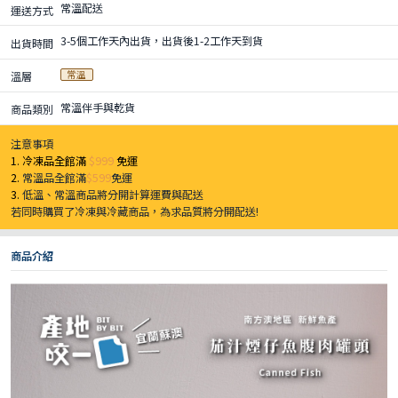
常溫配送
運送方式
3-5個工作天內出貨，出貨後1-2工作天到貨
出貨時間
常溫
溫層
常溫伴手與乾貨
商品類別
注意事項
1. 冷凍品全館滿
$999
免運
2.
常溫品全館滿
$599
免運
3.
低溫、常溫商品將分開計算運費與配送
若同時購買了冷凍與冷藏商品，為求品質將分開配送!
商品介紹