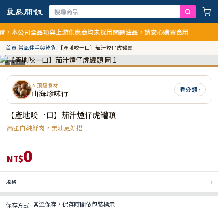
本公司全品項與上游供應商均未採用問題油品，請安心購買食用
首頁
/
常溫伴手與乾貨
/
【產地咬一口】茄汁煙仔虎罐頭
1 / 1
⭐ 頂級食材
看分類 ›
山海珍味行
【產地咬一口】茄汁煙仔虎罐頭
高蛋白純鮮肉，無油更好搭
0
NT$
›
規格
常溫保存，保存時間依包裝標示
保存方式