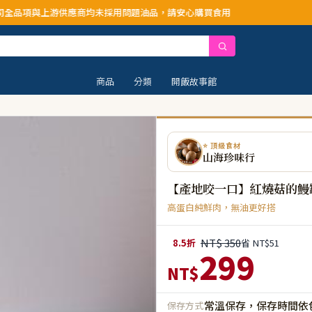
商均未採用問題油品，請安心購買食用
商品
分類
開飯故事館
⭐ 頂級食材
山海珍味行
【產地咬一口】紅燒菇的鰻
高蛋白純鮮肉，無油更好搭
NT$ 350
8.5折
省 NT$51
299
NT$
常溫保存，保存時間依
保存方式