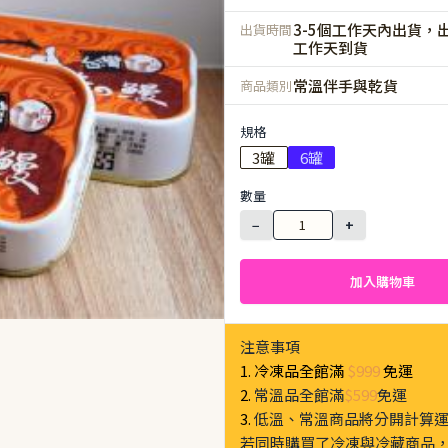
3-5個工作天內出貨，出
出貨時間
工作天到貨
常溫伴手與乾貨
商品類別
規格
3罐
6罐
數量
−
+
加入購物車
注意事項
1. 冷凍品全館滿
$999
免運
2.
常溫品全館滿
$599
免運
3.
低溫、常溫商品將分開計算
若同時購買了冷凍與冷藏商品，