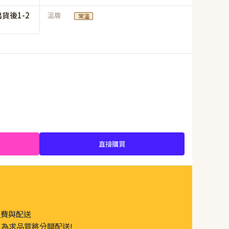
貨後1-2
溫層
常溫
直接購買
運費與配送
為求品質將分開配送!