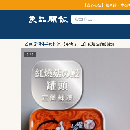
【安心公告】經查證，本公司全品項與上游供應
首頁
/
常溫伴手與乾貨
/
【產地咬一口】紅燒菇的鰻罐頭
1 / 1