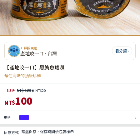
⭐ 鮮採現送
看分類 ›
產地咬一口 · 台灣
【產地咬一口】黑鮪魚罐頭
罐住海味的頂級珍鮮
NT$ 120
8.3折
省 NT$20
100
NT$
›
規格
1罐
常溫保存，保存時間依包裝標示
保存方式