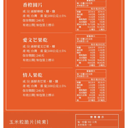
剩
22
件
請選購商品（任選 10 件）
−
+
玉米粒脆片*1
−
+
香蒜脆片*1
−
+
洋蔥脆片*1
−
+
愛文芒果乾*1
−
+
櫻桃番茄乾*1