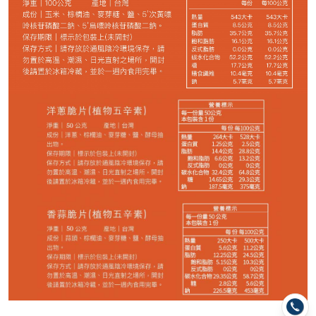
−
+
珍珠芭樂乾*1
−
+
情人果乾*1
−
+
香橙圓片*1
−
+
紅心芭樂乾*1
−
+
寶島野菜脆片*1