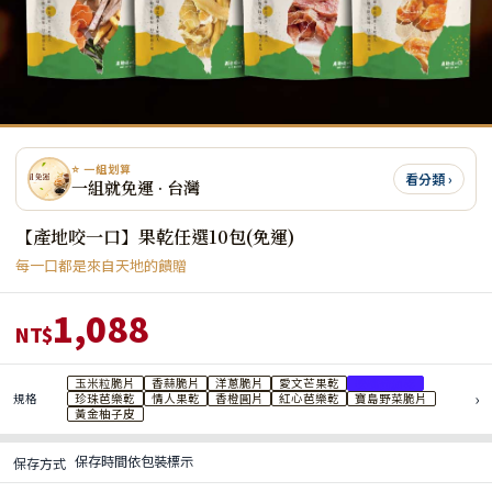
⭐ 一組划算
看分類 ›
一組就免運 · 台灣
【產地咬一口】果乾任選10包(免運)
每一口都是來自天地的饋贈
1,088
NT$
玉米粒脆片
香蒜脆片
洋蔥脆片
愛文芒果乾
櫻桃番茄乾
›
規格
珍珠芭樂乾
情人果乾
香橙圓片
紅心芭樂乾
寶島野菜脆片
黃金柚子皮
保存時間依包裝標示
保存方式