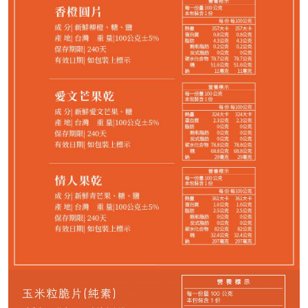
請選購商品（任選 10 件）
−
+
玉米粒脆片*1
−
+
香蒜脆片*1
−
+
洋蔥脆片*1
−
+
愛文芒果乾*1
−
+
櫻桃番茄乾*1