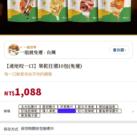
⭐ 一組划算
看分類 ›
一組就免運 · 台灣
【產地咬一口】果乾任選10包(免運)
每一口都是來自天地的饋贈
1,088
NT$
玉米粒脆片
香蒜脆片
洋蔥脆片
愛文芒果乾
櫻桃番茄乾
›
規格
珍珠芭樂乾
情人果乾
香橙圓片
紅心芭樂乾
寶島野菜脆片
黃金柚子皮
保存時間依包裝標示
保存方式