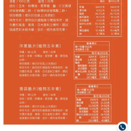
−
+
珍珠芭樂乾*1
−
+
情人果乾*1
−
+
香橙圓片*1
−
+
紅心芭樂乾*1
−
+
寶島野菜脆片*1